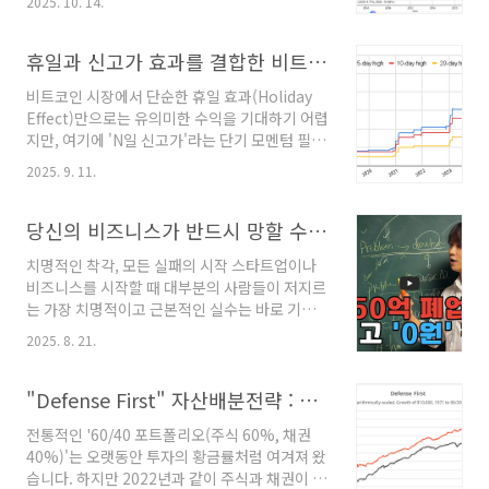
2025. 10. 14.
연적으로 요구되는 핵심적인 메커니즘입니다. 이
제도(Fed)가 수십 년 만에 가장 공격적인 금리 인
는 현대 화폐 시스템의 본질인 '빚'에서부터 시작
상을 단행했음에도 불구하고, 금값은 아랑곳하지
되는데, 중앙은행과 시중은행이 끊임없이 새로운
휴일과 신고가 효과를 결합한 비트코인 트레이딩 전략
않고 천정부지로 치솟고 있습니다."아니, 금리가
돈(신용)을 창조하는 과정 자체가 부채의 증가를
이렇게 높은..
비트코인 시장에서 단순한 휴일 효과(Holiday
전제로 하기 때문이지요.이 과정에서 늘어난 통
Effect)만으로는 유의미한 수익을 기대하기 어렵
화량은 돈의 가치를 희석시켜 물가를 밀어 올리
지만, 여기에 'N일 신고가'라는 단기 모멘텀 필터
는 근본적인 동력이 됩니다. 바로 이러한 구조 때
를 결합하면 놀라울 정도로 높은 수익률을 기록
문에, 기업의 명목적 가치와 실물 자산을 대변하
2025. 9. 11.
하는 강력한 트레이딩 시그널이 탄생합니다. 전
는 주식, 화폐 가치 하락의 위험을 방어하는 궁극
통적인 주식이나 원자재 시장에서 관찰되는 휴일
의 안전자산인 금, 그리고 경제 시스템의 근간을
전 가격 상승 현상은 비트코인에 단독으로 적용
당신의 비즈니스가 반드시 망할 수 밖에 없는 이유와 확실한 해결책
이루는 채무 관계 그 자체를 상품화한 채권은, 단
했을 때 그 효과가 미미하거나 거의 없었습니다.
기적인 등락은 있..
치명적인 착각, 모든 실패의 시작 스타트업이나
하지만 휴일 기간 동안 여유 시간이 많아진 개인
비즈니스를 시작할 때 대부분의 사람들이 저지르
투자자들의 관심이 집중되는 시점에, 비트코인
는 가장 치명적이고 근본적인 실수는 바로 기술
가격이 단기 고점을 돌파하는 모멘텀이 발생하
력 부족이 아닙니다. 우리를 실패로 이끄는 것은
면, 이 두 가지 요소가 강력한 시너지를 일으켜 폭
2025. 8. 21.
압도적으로 단 한 가지, 바로 ‘내가 기똥차다고 생
발적인 가격 상승을 유도하는 것으로 분석되었습
각한 아이템이 시장에서도 당연히 환영받을
니다.이번 포스팅에서는 먼저 금융 시장의 대표
것’이라는 아무런 근거 없는 믿음입니다.창업자
"Defense First" 자산배분전략 : 방어 자산 모멘텀을 활용한 혁신적 동적 자산배분 전략
적인 이례 현상인 '휴일 효과'의 개념과 전통 시장
들은 자신의 아이디어가 세상을 바꿀 것이라는
에서의 ..
전통적인 '60/40 포트폴리오(주식 60%, 채권
열정과 확신에 차 있지만, 정작 그 아이디어를 돈
40%)'는 오랫동안 투자의 황금률처럼 여겨져 왔
을 내고 구매해야 할 고객들은 아무런 관심이 없
습니다. 하지만 2022년과 같이 주식과 채권이 동
거나 전혀 필요성을 느끼지 못한다는 냉혹한 현