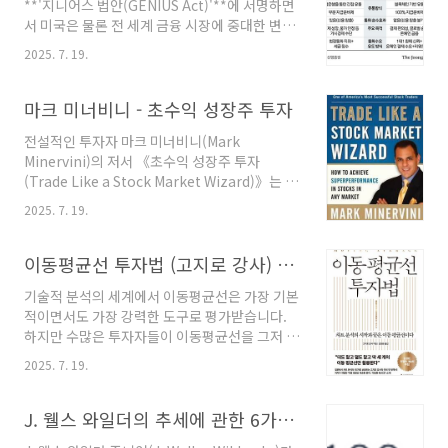
**'지니어스 법안(GENIUS Act)'**에 서명하면
시대의 금융 패권을 둘러싼 지정학적 경쟁에서
서 미국은 물론 전 세계 금융 시장에 중대한 변화
미국이 던진 가장 대담하고 정교한 승부수의 시
의 서막이 올랐습니다. 이 법안은 표면적으로는
작을 알리는 신호탄이었습니다.많은 분들이 '스
2025. 7. 19.
'스테이블코인'이라는 특정 암호화폐를 규제하는
테이블코인'이라는 단어를 들으면, 그저 비트코
내용을 담고 있지만, 그 이면에는 미국의 막대한
인처럼 가격이 널뛰기하는 암호화폐의 위험을 줄
재정적자 문제 해결, 달러 패권의 디지털 시대 확
마크 미너비니 - 초수익 성장주 투자
이기 위해 달러 ..
장, 그리고 비트코인을 위시한 암호화폐 산업의
전설적인 투자자 마크 미너비니(Mark
제도권 편입이라는 거대한 전략적 목표가 복잡하
Minervini)의 저서 《초수익 성장주 투자
게 얽혀 있습니다. 이번 포스팅에서는 경제 지식
(Trade Like a Stock Market Wizard)》는 단
이 없는 독자도 쉽게 이해할 수 있도록 미국의 재
순한 주식 매매 기법을 넘어, 시장 상황에 구애받
정 상황부터 시작하여, 스테이블코인과 지니어스
2025. 7. 19.
지 않고 경이로운 수익률을 달성하기 위한 체계
법안의 핵심 내용, 그리고 이것이 비트코인과 달
적인 철학과 시스템을 집대성한 역작으로 평가받
러 패권에 미치는 영향까지 심층적으로 분석하고
습니다 . 이 책의 원제는 '주식 시장의 마법사처럼
이동평균선 투자법 (고지로 강사) 북리뷰
자 합니다. 이들의 관계는 단순한 기술이나..
거래하라'로, 제목 그대로 평범한 투자자가 어떻
기술적 분석의 세계에서 이동평균선은 가장 기본
게 시장을 압도하는 '마법'과 같은 성과를 낼 수
적이면서도 가장 강력한 도구로 평가받습니다.
있는지 그 비밀을 상세히 공개합니다 . 미너비니
하지만 수많은 투자자들이 이동평균선을 그저 차
는 5년 연속 연평균 220%라는 비현실적인 수익
트 위에 떠 있는 몇 개의 선으로만 취급하며 그 진
률을 기록하며 수천 달러의 초기 자금을 수백만
2025. 7. 19.
정한 잠재력을 간과하고 있습니다. 바로 이 지점
달러로 불렸고, 1997년에는 전미 투자 챔피언십
에서 일본의 저명한 투자 교육가인 고지로 강사
에서 155%의 수익률로 우승하며 자신의 방법론
의 저서 『이동평균선 투자법』은 기존의 단편적
J. 웰스 와일더의 추세에 관한 6가지 트레이딩 시스템
을 실전에서 증명해 보였습니다 .이 ..
인 접근법에 근본적인 의문을 제기하며, 이동평