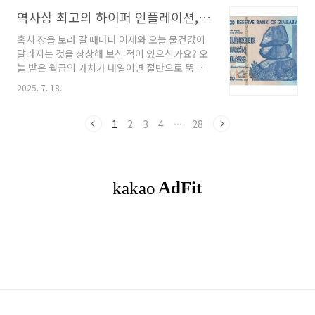
기본소득과 지역화폐의 필요성을 대중에게 쉽게
합니다 . 이러한 문제를 해결하기 위해 과거에는
설명하려는 목적으로 만들어졌습니다. 최근 전북
역사상 최고의 하이퍼 인플레이션, 어떻게 발생하고 해결되었나?
여러 복잡한 단계를 거쳐야만 했습니..
군산 유세 현장에서 이 후보가 이 비유를 다시 언
혹시 장을 보러 갈 때마다 어제와 오늘 물건값이
급하면서, 그 타당성을 둘러싼 논쟁이 재점화된
달라지는 것을 상상해 보신 적이 있으신가요? 오
것입니다.그렇다면 논란의 중심에 선 '호텔 경제
늘 받은 월급의 가치가 내일이면 절반으로 뚝 떨
학'은 과연 어떤 내용을 담고 있을까요? 그 이야
어지고, 점심을 먹는 동안에도 음식값이 오르는
기는 다음과 같이 전개됩니다.어느 한적한 마을
2025. 7. 18.
상황 말입니다. 이것은 단순한 상상이 아니라, 인
에 호텔, 가구점, 치킨집, 문방구가 있었습니다.
류 역사상 여러 국가가 실제로 겪었던 '하이퍼인
어느 날 한 여행객이 나타나 호텔에 10만 원의 예
플레이션'이라는 끔찍한 경제 재앙의 현실이었습
1
2
3
4
···
28
약금을 지불합니다. 이 돈을 받은 호텔 주인..
니다.짐바브웨에서는 '100조 달러'짜리 지폐가
발행되기도 했고, 바이마르 공화국에서는 돈을
손수레에 가득 싣고 가서야 빵 한 덩이를 겨우 살
수 있었습니다 . 이번 시간에는 이처럼 국가 경제
를 송두리째 파괴하는 하이퍼인플레이션이 왜 발
생하는지, 역사적으로 어떤 끔찍한 사례들이 있
었으며, 각국은 이 지옥 같은 상황을 어떻게 해결
했는지 그 처절한 역사를 깊이 있게 파헤쳐 보겠
습니다.하..