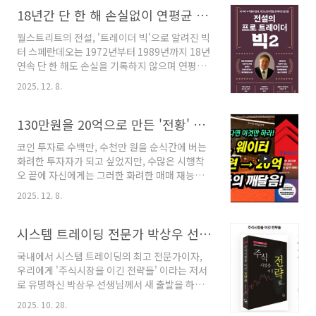
버핏 바이블 완결판: 버핏이 직접 말해주는 투자
결실을 맺게 되는 것인데요. 이렇듯 성공을 설계
18년간 단 한 해 손실없이 연평균 72%의 수익을 올린 빅터 스페란데오의 매매 기법
와 경영, 삶의 지혜 1983~2025』입니..
하는 사람도, 심지어 패배를 설계하는 사람도 결
월스트리트의 전설, '트레이더 빅'으로 알려진 빅
국은 자기 자신이라는 점을 깊이 인식해야 합니
터 스페란데오는 1972년부터 1989년까지 18년
다. 따라서 진정으로 훌륭한 선수는 자신이 언제
연속 단 한 해도 손실을 기록하지 않으며 연평균
나 배울 것이 많다는 사실을 겸손하게 아는 사람
72%라는 경이로운 수익률을 달성한 인물입니다
이며, 경험을 통해 학습하지 못하는 선수는 그 어
2025. 12. 8.
. 그의 투자 여정에서 가장 극적인 순간은 1987년
떤 환경에서도 성장을 기대할 수 없습니다. 투기
9월, 와의 인터뷰에서 주식시장 붕괴를 정확히 예
거래를 포함한 모든 분야에서 성공을 거두기 위
측하고, '블랙 먼데이' 당일 다우존스 지수를 공매
130만원을 20억으로 만든 '전황' 트레이더의 대형주 추세 추종 매매 원칙
해서는 단순한 기량을 쌓는 훈련보다는 분노를
도하여 하루 만에 300%의 수익을 올린 사건일
조절하는 ..
코인 투자로 수백만, 수천만 원을 순식간에 버는
것입니다 .이처럼 놀라운 성과의 이면에는 그만
화려한 투자자가 되고 싶었지만, 수많은 시행착
의 독창적이고 통합적인 투자 철학이 자리 잡고
오 끝에 자신에게는 그러한 화려한 매매 재능이
있는데, 바로 경제 펀더멘털 분석과 기술적 분석
없다는 사실을 깨달은 한 남자의 이야기가 있습
을 결합한 '테크노펀더멘털(Techno-
2025. 12. 8.
니다. 그는 막노동으로 번 1천만 원으로 주식을
fundamentalist)' 접근법입니다. 그의 두 번째
시작했으나 단 두 달 만에 반 토막이 났고, 심지어
저서인 《전설의 프로 트레이더 빅 2》는 바로
100만 원짜리 유료 강의를 들었음에도 최종 잔액
시스템 트레이딩 전문가 박상우 선생님 근황
이 테크노펀더멘털 트레이딩의 정수를..
은 130만 원이라는 참혹한 수준에 이르렀습니다.
국내에서 시스템 트레이딩의 최고 전문가이자,
이처럼 비참한 실패를 겪은 후, 그는 일확천금의
우리에게 '주식시장을 이긴 전략들' 이라는 저서
매매가 아니라, 느리지만 확실하게 계좌를 성장
로 유명하신 박상우 선생님께서 새 출발을 하신
시키는 매매를 선택하기로 결심하게 되었습니다.
다고 합니다박상우 선생님은 국내 시스템 트레이
이러한 깨달음을 바탕으로 그는 마침내 느리고
2025. 10. 28.
딩 업계의 산 증인이라고 해도 무방하신 분이지
우직하게 투자할 수 있는 자신만의 방법을 찾아