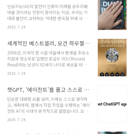
구독자를 보유한 금융 유튜버이자 전직 증권사
합니다. 이 ..
인공지능(AI)의 발전이 인류의 미래를 송두리째
PB 출신인 박곰희는 그의 신작 『박곰희 연금 부
바꿀 것이라는 전망이 쏟아지는 지금, 우리는 기
자 수업』을 통해 '연금 투자야말로 평범한 사람
대와 불안이 교차하는 거대한 변곡점 위에 서 있
들이 부자가 되는 가장 확실한 방법'이라는 명확
습니다. 한편에서는 AI가 인류를 유토피아로 이
하고도 희망적인 해법을 제시합니다 . 이 책은 복
2025. 7. 19.
끌 것이라는 장밋빛 전망을 내놓는 반면, 다른 한
잡한 금융 지식이나 거대한 목돈 없이도, 오직 국
편에서는 대규모 실직과 인간성 상실을 경고하는
가가 제공하는 절세 제도를 영리하게 활용하고
종말론적 비관론이 고개를 듭니다 . 이러한 혼돈
세계적인 베스트셀러, 모건 하우젤의 '돈의 심리학' - 부의 연금술은 지식이 아닌 행동에 숨겨져 있다
검증된 투자 원칙을 꾸준히 실행하는 것만으로
속에서 우리는 무엇을 준비하고 어떻게 행동해야
'노..
2006년, 미국의 한 시골 마을에서 평생을 주유소
할까요? 바로 이 근본적인 질문에 대해 와튼 스쿨
직원과 청소부로 일했던 로널드 리드(Ronald
의 혁신 및 기업가 정신 교수이자, ⟨타임⟩이 선정
Read)라는 남성이 92세의 나이로 세상을 떠났
한 'AI 분야 가장 영향력 있는 인물'인 이선 몰릭
습니다. 그의 죽음은 지역 신문에 작게 실렸지만,
(Ethan Mollick)은 그의 저서 『듀얼 브레인(원
2025. 7. 19.
곧 전 세계를 놀라게 했습니다. 그가 남긴 유산이
제: Co-Intelligence: Living and Working
무려 800만 달러(약 90억 원)에 달했으며, 그중
with AI)』을 통해 명쾌하고 실용적인 해답을 제
대부분을 지역 병원과 도서관에 기부했기 때문입
챗GPT, '에이전트'를 품고 스스로 행동하는 AI 시대를 열다
시합니..
니다. 그는 특별한 투자 비법도, 월등한 지능도 없
단순한 대화형 AI를 넘어, 이제는 스스로 생각하
었습니다. 그저 수십 년간 우량주에 꾸준히 투자
고, 계획하며, 웹에서 직접 작업을 수행하는 '에이
하고, 검소하게 생활하며, 복리의 마법이 작동할
전트 AI'의 시대가 본격적으로 열렸습니다. 오픈
시간을 충분히 주었을 뿐입니다.같은 시기, 하버
AI가 새롭게 선보인 '챗GPT 에이전트
드 MBA를 졸업하고 메릴린치에서 고위 임원으
2025. 7. 19.
(ChatGPT Agent)'는 사용자를 대신하여 복잡
로 일했던 리처드 푸스코네(Richard Fuscone)
한 업무를 처리하는 완전한 디지털 비서의 등장
는 정반대의 삶을 살았습니다. 그는 월스트리트