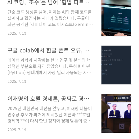
을 알리는 신호탄입니다.[ChatGPT Agent]이
AI 코딩, '조수'를 넘어 '협업 파트너'로: 구글 제미나이 코드 어시스트의 혁신
에서 승승장구하며 수백만 달러..
번에 공개된 챗GPT 에이전트는 기존 챗GPT의
단순 코드 생성을 넘어, 이제는 AI와 함께 코드를
대화 능력에 더해, 웹사이트와 상호작용하는 '오
설계하고 협업하는 시대가 열렸습니다. 구글이
퍼레이터(Operator)'의 기능과 심층적인 정보
최근 공개한 '제미나이 코드 어시스트(Gemini
분석 및 합성이 가능한 '심층 리서치(Deep
Code Assist)'의 새로운 '에이전트 모드(Agent
Research)' 기능을 통합한 강력한 '에이전틱 시
2025. 7. 19.
Mode)'는 개발자와 AI의 관계를 근본적으로 바
스템'입니다. 이는 AI의 활용이 한층 더 실질적이
꾸는 혁신적인 기능으로 주목받고 있습니다.
고 실용적인 단계로 접어들었음을 의미하며, 우
[Gemini Code Assist]과거의 AI 코딩 도우미
구글 colab에서 한글 폰트 오류, 한 방에 해결하는 법
리의 일과 삶의 방식을 근본적으로 ..
가 특정 코드 조각을 생성하거나 간단한 질문에
데이터 과학과 시각화는 현대 연구 및 분석의 핵
답하는 수준에 머물렀다면, 이제는 프로젝트 전
심적인 부분으로 자리 잡았습니다. 특히 파이썬
체를 이해하고, 복잡한 작업을 계획하며, 개발자
(Python) 생태계에서 가장 널리 사용되는 시각
와 능동적으로 소통하는 '지능적인 개발 파트
화 라이브러리 중 하나인 Matplotlib은 사용자
너'로 진화하고 있습니다. 이번 글에서는 제미나
2025. 7. 19.
가 데이터를 직관적인 그래프와 플롯으로 변환할
이 코드 어시스트의 최신 업데이트, 특히 '에이전
수 있도록 강력한 기능을 제공합니다. 그러나 이
트 모드'가 가져올 개발 환경의 변화와 그 의미를
러한 강력함에도 불구하고, 비영어권 사용자들은
이재명의 호텔 경제론, 공짜로 경제를 선순환시키는 기적 같은 방법
심층적으로 분석해 보겠습니다...
종종 언어 지원 문제, 특히 폰트 렌더링 문제에 직
2025년 대한민국 대선을 앞두고, 이재명 더불어
면하게 됩니다.구글 코랩(Google Colab)과 같
민주당 후보가 과거에 제시했던 이른바 **'호텔
은 클라우드 기반 개발 환경에서는 기본적으로
경제학'**이 다시 한번 정치와 경제 담론의 중심
한글 폰트가 설치되어 있지 않아, Matplotlib으
에 섰습니다. 이 이야기는 2017년 대선 경선 과
로 생성된 그래프의 한글 제목이나 레이블이 깨
2025. 7. 19.
정에서 처음 등장했으며, 이 후보의 핵심 공약인
져 보이는 현상, 이른바 '두부 현상'이 발생하곤