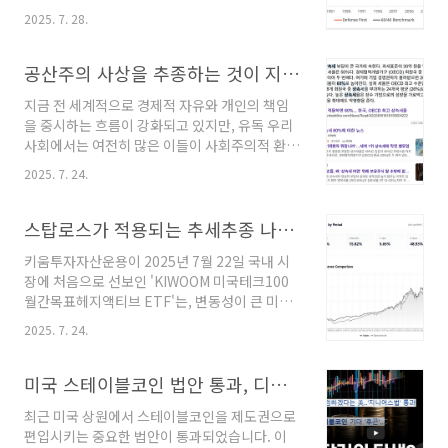
시에 무너지는 시장 상황을 겪으며, 이러한 전통
실을 창업 초기에 진지하게 고민하지 않습니다.
2025. 7. 28.
적인 자산 배분 전략의 한계가 명확히 드러났습
이것이야말로 사업의 존폐를 가르는 가장 결정적
니다. 많은 투자자들이 하락장에서 자산을 효과
인 실수이며, 모든 실패가 시작되는 지점입니다.
적으로 방어하면서도 성장 잠재력을 놓치지 않을
공산주의 사상을 추종하는 것이 지능의 문제인 이유
우리는 흔히 내가 보기에 좋은 아이디어는 남들
새로운 방법을 갈망하게 되었는데요. 이러한 시
눈에도 당연히 좋아 보..
지금 전 세계적으로 경제적 자유와 개인의 책임
대적 요구 속에서, 기존의 투자 패러다임을 완전
을 중시하는 흐름이 강화되고 있지만, 유독 우리
히 뒤집는 혁신적인 접근법이 주목받고 있습니
사회에서는 여전히 많은 이들이 사회주의적 환상
다. 바로 토마스 칼슨(Thomas Carlson)이 그
에 빠져 있고, 정부에서도 정권이 바뀌기 무섭게
의 논문 "Defense First: A Multi-Asset
2025. 7. 24.
엄청난 공산주의 정책들을 쏟아내며 나라가 급격
Tactical Model for Adaptive Downside
히 공산화 되고 있습니다.아마 이 글을 보시는 분
Protection"에서 제시한 "Defense First" ..
들 중에도 "강력한 대기업 규제와 부자 증세로 막
스탑로스가 적용되는 추세추종 나스닥 ETF, KIWOOM 미국테크100월간목표헤지액티브 ETF 출시!
대한 부를 거두어 모두에게 공평하게 나누어 주
키움투자자산운용이 2025년 7월 22일 국내 시
면, 다 함께 잘 사는 유토피아가 오지 않을까?"라
장에 처음으로 선보인 'KIWOOM 미국테크100
고 생각하는 분들이 적지 않을 겁니다. 이런 주장
월간목표헤지액티브 ETF'는, 변동성이 큰 미국
은 언뜻 들으면 매우 선하고 도덕적인 것처럼 포
기술주에 투자하면서도 주가 하락에 대한 위험을
장되어 있지요.하지만 단언컨대, 이는 실현 불가
2025. 7. 24.
효과적으로 방어하고자 하는 투자자들을 위한 혁
능할 뿐만 아니라 우리 모두를 파멸로 이끄는 새
신적인 금융 상품입니다. 이 ETF의 가장 큰 특징
빨간 거짓말입니다. 오늘 이 시간에는 왜 사회주
은 '프로텍티브 풋(Protective Put)' 전략을 실
미국 스테이블코인 법안 통과, 디지털 달러 시대의 서막
의와 공산주의가 선악이나 도덕의 문제가 아닌,
제 옵션을 매수하지 않고 주식과 채권 비중 조절
근본적인 ..
최근 미국 상원에서 스테이블코인을 제도권으로
만으로 복제(Replication)하여 구현했다는 점
편입시키는 중요한 법안이 통과되었습니다. 이
이며, 이러한 방식을 ETF에 적용한 것은 전 세계