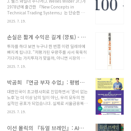
J. 웰스 와일더 주니어(J. Welles Wilder Jr.)가
균선을 통해 시장의 거대한 흐름과 힘의 균형을
1978년에 출간한 『New Concepts in
읽어내는 체계적인 방법론을 제시합니다 .이 책
Technical Trading Systems』는 단순한 기
의 핵심은 저자가 독자적으로 개발한 '이동평균
술적 분석 서적을 넘어, 현대 금융 시장 분석의 근
선 대순환 분석(Grand Cycle Analysis of
2025. 7. 19.
간을 이루는 수많은 지표와 시스템을 탄생시킨
Moving Averages)' 이라는 강력한 분석 틀에
혁명적인 저작입니다 . 기계공학자 출신이었던
있습니다 . 이는 단기, 중기, 장기 세 개의 이동평
와일더는 주관적 판단과 감정이 지배하던 트레이
손실은 짧게 수익은 길게 (깡토) - 북리뷰
균선 배열 순서에 따라 주가 변동을 총 6개..
딩의 세계에 수학적이고 체계적인 접근법을 도입
투자를 하다 보면 누구나 한 번쯤 이런 딜레마에
했으며, 그의 이러한 노력은 오늘날 거의 모든 트
빠지게 됩니다. "저평가된 우량주를 사서 묵묵히
레이딩 플랫폼에 기본적으로 탑재된 핵심 지표들
기다리는 가치투자가 맞을까, 아니면 시장의 흐
의 탄생으로 이어졌습니다 . 이 책은 특정 종목을
름을 타고 오르는 종목에 빠르게 올라타는 추세
예측하는 비법을 담은 것이 아니라, 시장의 움직
2025. 7. 19.
추종 매매가 정답일까?" 서점에는 워런 버핏과
임을 '시스템'으로 이해하고 감정을 배제한 채 기
윌리엄 오닐의 책이 나란히 꽂혀 있고, 온라인에
계적으로 대응하는 철학을 제시합니다 .이번 포
는 두 가지 상반된 철학을 신봉하는 전문가들의
박곰희 『연금 부자 수업』: 평범한 직장인을 위한 노후 설계 심층 분석 보고서
스팅에서는 『New Con..
목소리가 넘쳐납니다. 이처럼 수많은 정보와 전
대한민국이 초고령사회로 진입하면서 '준비 없는
략이 있음에도 불구하고, 왜 대다수의 개인 투자
노후'는 더 이상 남의 일이 아닌, 우리 모두의 현
자들은 여전히 시장에서 꾸준한 수익을 내지 못
실적인 공포가 되었습니다. 실제로 서울금융복지
하고 실패의 쓴맛을 보는 것일까요?이번 시간에
상담센터의 분석에 따르면 개인파산 신청자의
는 바로 이 근본적인 질문에 대한 하나의 답을 제
2025. 7. 19.
86%가 50대 이상 중장년층이며, 통계청 자료는
시하는 책, 인기 블로거이자 14년 경력의 전업 투
성인 4명 중 1명이 노후 준비를 포기한 상태임을
자자인 '깡토'가 쓴 『손실은 짧게 수익은 길게』
보여줍니다 . 이러한 절망적인 현실 속에서, 81만
이선 몰릭의 『듀얼 브레인』: AI와 인간의 공존, '공동지능' 시대의 서막
의 핵심 내용을 극도로 상세하게 파헤쳐 보고자