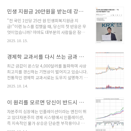
요20여년이 넘는 시간 동안 선물 / 옵션 기반의
냈는데요, 그 결과 130만 원은 단 9개월 만에 24
시스템 트레이딩, 기술적 분석의 최고 전문가이
민생 지원금 20만원을 받는데 강남 부자 아파트 값이 20억 오르는 이유는?
배로 불어나 3,200만 원이 되는 기적을 보..
자 퀀트 디벨로퍼로, 시스템 트레이딩을 하는 사
"전 국민 1인당 25만 원 민생회복지원금 지
람이면 누구나 잘 아는 예스 트레이더를 개발한
급!"이런 뉴스를 접했을 때, 당신의 첫 반응은 무
예스스탁에서 활동하셨고,최근에는 트레이딩과
엇이었습니까? 아마도 대부분의 사람들은 잠시
기술적 분석, 퀀트에 관한 해박한 지식을 바탕으
나마 기쁨을 느꼈을 것입니다. 당장 내 지갑에 없
로 암호화폐 트레이딩 서비스 (예스코인) 도 개발
2025. 10. 15.
던 돈이 생긴다니, 마다할 이유가 없겠지요. 공짜
해서 많은 분들에게 큰 도움을 주시고 계십니다
로 점심을, 저녁을, 혹은 그렇게 사고 싶었던 작은
파생 뿐만 아니라 주식 포트폴리오 및 트레이딩
무언가를 살 수 있다는 생각에 들떴을지도 모릅
경제학 교과서를 다시 쓰는 금과 비트코인, 새로운 시대의 서막
전략에도 해박한 지식을 가지고 계신데, 시스템
니다. 정부가 어려운 민생을 위해 드디어 무언가
트레이더/ 퀀트로 사실상..
최근 금값이 온스당 4,000달러를 돌파하며 사상
를 해주는구나, 하는 안도감을 느꼈을 수도 있습
최고치를 경신하는 기현상이 벌어지고 있습니다.
니다. 하지만 만약 그 25만 원이 사실은 당신의
전통적인 경제학 교과서로는 도무지 설명하기 어
지갑에서, 그것도 당신이 눈치채지 못하는 사이
려운 움직임입니다. 아니, 오히려 교과서의 가르
에 훨씬 더 큰돈을 빼내 가기 위한 미끼에 불과하
2025. 10. 14.
침과는 정반대의 상황이 펼쳐지고 있다고 해야
다면 어떻게 하시겠습니까?이 글의 최종 결론부
정확하겠지요. 일반적으로 금값은 실질금리와 반
터 단도직입적으로 말씀드리겠습니다. 정부가 국
대로 움직이는 것으로 알려져 왔습니다.이자를
이 원리를 모르면 당신이 반드시 거지가 되는 이유
채를 발행하여 마련한 재원으로 국민에게 현금을
주는 채권이나 예금과 달리 금은 보유하고 있어
살포하는 ..
자본주의 심장에는 인플레이션이라는 엔진이 뛰
도 아무런 이자가 붙지 않기 때문에, 금리가 높아
고 있다자본주의 경제 시스템에서 인플레이션,
지면 금을 보유하는 것에 대한 기회비용이 커져
즉 지속적인 물가 상승은 단순한 부작용이나 오
금의 매력도가 떨어지는 것이 당연한 이치였습니
류가 아닌, 시스템이 작동하고 성장하기 위해 필
다. 하지만 지금 시장은 어떤가요? 미국 연방준비