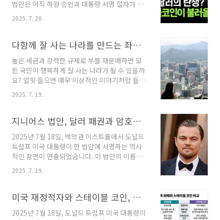
법안은 아직 하원 승인과 대통령 서명 절차가 남
적으로도 최초의 시도입니다.전통적인 프로텍티
아있지만, 이미 여야의 압도적인 합의로 통과되
브 풋 전략은 기초자산(주식)을 매수함과 동시에
2025. 7. 20.
었기 때문에 최종 시행이 거의 확실시되는 분위
해당 자산의 가격 하락 시 이익이 발생하는 풋옵
기입니다. 이 법안의 핵심은 지금까지 제도권 밖
션을 매수하여 손실의 하한선을 설정하는, 일종
에 존재했던 스테이블 코인을 법의 테두리 안으
다함께 잘 사는 나라를 만드는 좌파 경제 정책이란?
의 '포트폴리오 보험'과 같은 역할을..
로 끌어들여 관리하겠다는 것입니다.이는 단순히
높은 세금과 강력한 규제로 부를 재분배하면 모
새로운 금융 상품 하나를 추가하는 것을 넘어, 현
든 국민이 행복하게 잘 사는 나라가 될 수 있을까
금과 카드 중심의 기존 결제 시스템의 근간을 바
요? 얼핏 들으면 매우 이상적인 이야기처럼 들립
꾸는 매우 중요한 사건이라고 할 수 있습니다.이
니다. 기업과 부자에게서 세금을 더 많이 걷어 그
소식이 전해지자마자 시장은 즉각적으로 반응했
2025. 7. 19.
재원으로 복지를 늘리면 가난한 사람들의 삶이
습니다. 전통적인 결제 시장의 강자인 비자와 마
나아지고 사회 전체의 불평등이 해소될 것이라는
스터카드 같은 신용카드 회사의 주가는 크게 하
기대 때문입니다. 하지만 이러한 정책은 의도와
지니어스 법안, 달러 패권과 암호화폐 시장의 미래를 다시 쓰다
락한 반면, 서클(Circle)이나 코인베이스
는 정반대로, 경제의 근간을 무너뜨리고 오히려
(Coinbase)와 같이 ..
2025년 7월 18일, 백악관 이스트룸에서 도널드
서민과 가난한 사람들에게 가장 치명적인 타격을
트럼프 미국 대통령이 한 법안에 서명하는 역사
안기는 ‘독이 든 성배’가 될 수 있다는 사실을 반
적인 장면이 연출되었습니다. 이 법안의 이름은
드시 명심해야 합니다.이번 시간에는 법인세 및
'미국 스테이블코인 혁신 수립 및 안내법
상속세의 급격한 인상과 기업 규제 강화가 어떻
2025. 7. 19.
(Guiding and Establishing National
게 국가 경제를 구조적으로 파괴하는지, 그리고
Innovation for U.S. Stablecoins Act)', 약칭
그 과정이 왜 필연적으로 서민 경제의 파탄으로
'지니어스 법안(GENIUS Act)'입니다. 이 순간은
미국 재정적자와 스테이블 코인, 비트코인의 부상
이어지는지를 심층적으로 분석해 보겠습니다. 이
단순히 암호화폐라는 새로운 자산군에 대한 규제
과정은 마치 ..
2025년 7월 18일, 도널드 트럼프 미국 대통령이
프레임워크가 탄생한 것을 넘어, 21세기 디지털