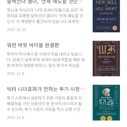
알렉산더 엘더, '언제 매도할 것인가' 개정판 출간
정신과 의사이자 '나의 트레이딩룸으로 오라' 의
저자로 유명한 알렉산더 엘더의 '언제 매도할 것
인가' 의 개정판이 출간되어 있습니다.세계적인
트레이더이자 정신과 의사 출신의 투자 전문가인
2025. 12. 25.
알렉산더 엘더(Alexander Elder) 박사의 저서
'언제 매도할 것인가(The New Sell and Sell
Short)'에서는 주식 투자 과정에서 매수만큼이
워런 버핏 바이블 완결판
나, 혹은 그 이상으로 중요한 '매도'의 기술과 심
투자의 역사에서 한 시대가 막을 내리고 있습니
리, 그리고 원칙을 체계적으로 다루고 있습니다.
다. 반세기 넘게 투자 세계의 등대 역할을 해온 워
투자자들이 흔히 겪는 "내가 팔면 오르는" 현상
런 버핏의 영원한 파트너, 찰리 멍거가 세상을 떠
의 심리적 원인을 파헤치고, 감정에 휘둘리지 않
났고, '오마하의 현인' 워런 버핏 자신도 2025년
는 객관적인 매도 기준을 수립하는 방법을 제시
2025. 12. 8.
말을 끝으로 버크셔 해서웨이의 경영 일선에서
함으로써 투자 성공의 핵심 열쇠를 제공합니다.
물러남을 선언했습니다 . 이는 단순히 한 위대한
보고서는 저자의 독특한 배경이 투자 철학에 미
투자자의 은퇴를 넘어, 지난 60년간 세계 자본시
빅터 니더호퍼가 전하는 투기 시장에서 살아남아 거장이 되는 노하우
친 영향, 책의 핵심 개념인 '3..
장을 지탱해 온 거대한 철학적 기둥 하나가 역사
투기 시장에서 성공하기 위한 거장의 통찰과 지
의 전당으로 들어섬을 의미합니다.변동성과 불확
혜열정을 가진 사람만이 한 분야의 마스터가 될
실성이 지배하는 이 시대에, 우리는 이제 어디에
수 있으며, 투기 시장의 거장들 역시 오랜 시간과
서 투자의 길을 물어야 할까요? 바로 이 절박한
노력을 통해 그 자리에 오르게 됩니다. 성공은 절
질문에 답하듯, 그의 모든 지혜를 집대성한 단 한
2025. 12. 8.
대 갑자기 찾아오는 것이 아니며, 마스터의 경지
권의 책이 우리 앞에 나타났습니다. 바로 『워런
에 이르는 과정은 몇 년마다 단계를 거쳐 비로소