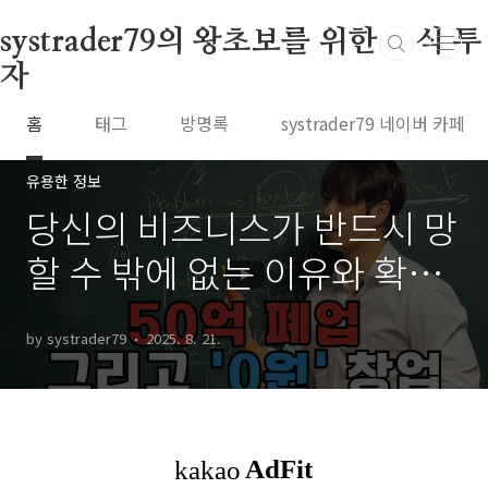
본문 바로가기
systrader79의 왕초보를 위한 주식 투
자
홈
태그
방명록
systrader79 네이버 카페
유용한 정보
당신의 비즈니스가 반드시 망
할 수 밖에 없는 이유와 확실
한 해결책
by systrader79
2025. 8. 21.