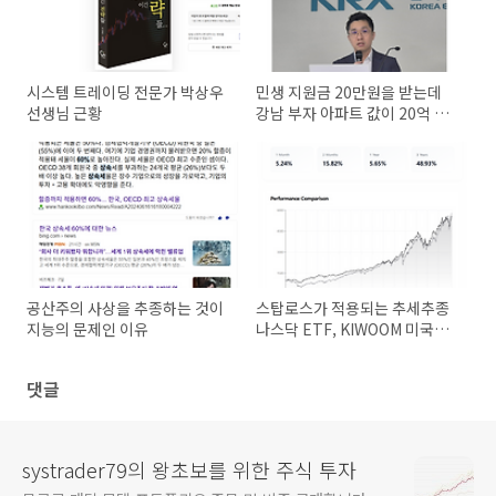
시스템 트레이딩 전문가 박상우
민생 지원금 20만원을 받는데
선생님 근황
강남 부자 아파트 값이 20억 오
르는 이유는?
공산주의 사상을 추종하는 것이
스탑로스가 적용되는 추세추종
지능의 문제인 이유
나스닥 ETF, KIWOOM 미국테
크100월간목표헤지액티브
ETF 출시!
댓글
systrader79의 왕초보를 위한 주식 투자