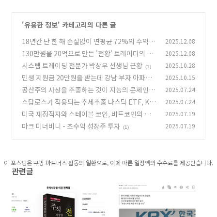
'
유용한 정보
' 카테고리의 다른 글
18년간 단 한 해 손실없이 연평균 72%의 수익을
2025.12.08
올린 빅터 스페란데오의 매매 기법
130만원을 20억으로 만든 '전황' 트레이더의 대
2025.12.08
(2)
형주 추세 추종 매매 원칙
시스템 트레이딩 전문가 박상우 선생님 근황
2025.10.28
(1)
(1)
민생 지원금 20만원을 받는데 강남 부자 아파트
2025.10.15
값이 20억 오르는 이유는?
공산주의 사상을 추종하는 것이 지능의 문제인 이
2025.07.24
(9)
유
스탑로스가 적용되는 추세추종 나스닥 ETF, KI
2025.07.24
(35)
WOOM 미국테크100월간목표헤지액티브 ETF
미국 재정적자와 스테이블 코인, 비트코인의 부
2025.07.19
출시!
상
(4)
마크 미너비니 - 초수익 성장주 투자
2025.07.19
(1)
(1)
이 포스팅은 쿠팡 파트너스 활동의 일환으로, 이에 따른 일정액의 수수료를 제공받습니다.
관련글