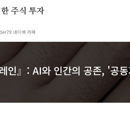
 위한 주식 투자
rader79 네이버 카페
인』: AI와 인간의 공존, '공