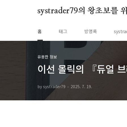
본문 바로가기
systrader79의 왕초보를
홈
태그
방명록
syst
유용한 정보
이선 몰릭의 『듀얼 브레
by systrader79
2025. 7. 19.