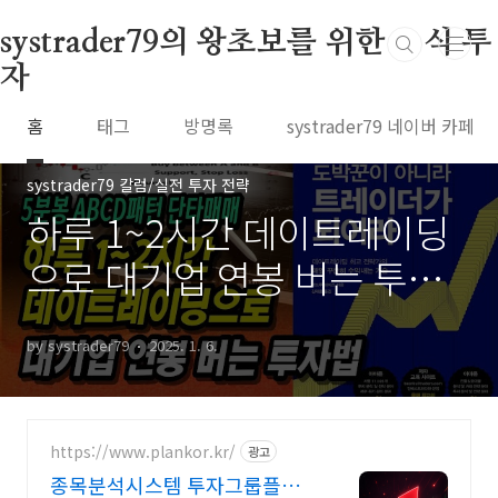
본문 바로가기
systrader79의 왕초보를 위한 주식 투
자
홈
태그
방명록
systrader79 네이버 카페
systrader79 칼럼/실전 투자 전략
하루 1~2시간 데이트레이딩
으로 대기업 연봉 버는 투자
법
by systrader79
2025. 1. 6.
https://www.plankor.kr/
광고
종목분석시스템 투자그룹플랜