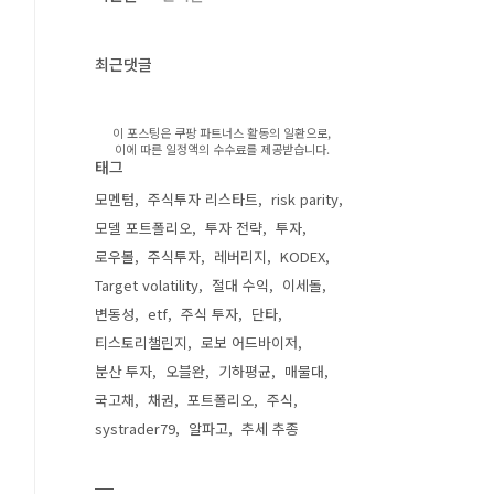
최근댓글
이 포스팅은 쿠팡 파트너스 활동의 일환으로,
이에 따른 일정액의 수수료를 제공받습니다.
태그
모멘텀
주식투자 리스타트
risk parity
모델 포트폴리오
투자 전략
투자
로우볼
주식투자
레버리지
KODEX
Target volatility
절대 수익
이세돌
변동성
etf
주식 투자
단타
티스토리챌린지
로보 어드바이저
분산 투자
오블완
기하평균
매물대
국고채
채권
포트폴리오
주식
systrader79
알파고
추세 추종