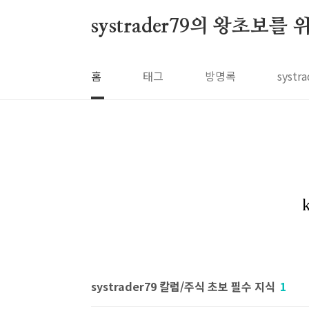
본문 바로가기
systrader79의 왕초보를
홈
태그
방명록
syst
systrader79 칼럼/주식 초보 필수 지식
1