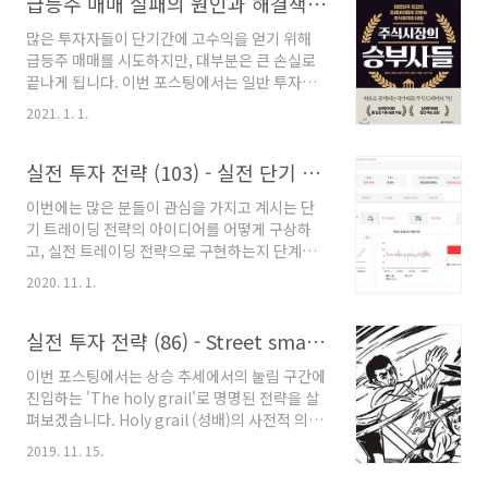
급등주 매매 실패의 원인과 해결책 (83)
많은 투자자들이 단기간에 고수익을 얻기 위해
급등주 매매를 시도하지만, 대부분은 큰 손실로
끝나게 됩니다. 이번 포스팅에서는 일반 투자자
들이 급등주 매매에서 실패하는 이유와 이를 극
2021. 1. 1.
복하고 안정적인 수익을 내기 위한 방법을 살펴
보겠습니다. 본 내용은 대한민국 최고의 실전 단
기 트레이더들의 노하우를 담은 '주식 시장의 승
실전 투자 전략 (103) - 실전 단기 트레이딩 전략 빌드업 (1)
부사들' 중 '한봉호 편' 에서 발췌하였습니다. 한
이번에는 많은 분들이 관심을 가지고 계시는 단
봉호 님은 실전투자대회 1위 14회, 입상 19회에
기 트레이딩 전략의 아이디어를 어떻게 구상하
빛나는 대한민국 실전 트레이딩계의 살아 있는
고, 실전 트레이딩 전략으로 구현하는지 단계적
전설로 '마하세븐' 이라는 필명으로 잘 알려져 있
으로 알아보는 시리즈를 준비했습니다. 혹시나
습니다. 1. 개인들이 급등주 매매에서 실패하는
2020. 11. 1.
단기 트레이딩 전략에는 관심이 많았지만, 단타
원인은 무엇일까요? * 개인적인 생각이지만, '매
전략을 짜는 것은 너무나 어렵게 느껴지셨다면,
도의 근거' 가 부족하기 때문입니다. 주가가 여러
이번 시리즈를 통해 그런 고정관념과 선입견을
실전 투자 전략 (86) - Street smart (7) : The holy grail 전략
가지 이유로 급등할 수 있는데 대부분 기대감으
말끔히 해소해드리겠습니다. 1. 단기 트레이딩 전
로 상승..
이번 포스팅에서는 상승 추세에서의 눌림 구간에
략을 만드는 과정은? 단기 트레이딩 전략으로 수
진입하는 'The holy grail'로 명명된 전략을 살
익을 내는 방법은 무수히 많습니다. 그렇다면, 수
펴보겠습니다. Holy grail (성배)의 사전적 의미
익이 나는 단기 트레이딩 전략은 어떻게 만들 수
는 예수님이 십자가에 달리기 전 제자들과 최후
있을까요? 과정은 간단히 다음과 같습니다. 1) 단
2019. 11. 15.
의 만찬을 나눴던 자리에 쓰였던 성스러운 잔을
기 트레이딩 로직 가설 설정 : 이렇게 하면 수익이
의미하는데, 트레이딩에서는 그만큼 대단하고 절