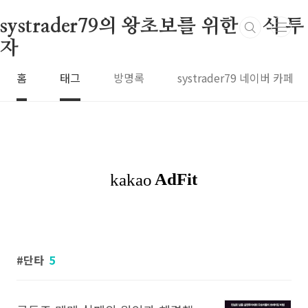
본문 바로가기
systrader79의 왕초보를 위한 주식 투
자
홈
태그
방명록
systrader79 네이버 카페
단타
5