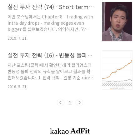
날 것 같다는 가설을 세웁니다. 2) 트레이딩 가설
대적인 전략을 칭하는 단어로 널리 쓰이고 있지
실전 투자 전략 (74) - Short term trading strategies that work (8)
을 트레이딩 로직으로 표현 3) 로직 백테스트 - 안
요. 이번에 소개할 The holy grail 전략, 과연 어
정..
이번 포스팅에서는 Chapter 8 - Trading with
떤 전략일까요? 지금부터 살펴보겠습니다. 1. 전
intra-day drops - making edges even
략의 개요* 린다 라쉬케가 Street smart에서
bigger 를 살펴보겠습니다. 의역하자면, '장중
holy grail이라고 소개하고 있지만, 사실 이 전략
하락시 매수하는 것이 트레이딩에 훨씬 효과적이
은 아주 단순하고 기초적인 아이디어에 기반을
2019. 7. 11.
다' 가 되겠습니다. 단기 스윙 트레이딩에 실패하
두고 있습니다. * 너무나 당연하고 뻔한 얘기라,
는 투자자들의 패턴 중 흔한 패턴 중의 하나는 장
그 원리를 알려드리면 아마 저를 한 대 때리실지
중에 추격매수를 하는 것입니다. 즉, 떨어질 때 사
실전 투자 전략 (16) - 변동성 돌파를 이용한 단기 스윙(단타) 전략 (2)
도 모르겠는데..
는 것이 아니라 오를 때 산다는 것입니다. 여기서
지난 포스팅(클릭)에서 확인한 래리 윌리엄스의
일단 오해를 해서 안되는 부분이 있습니다. '돌파
변동성 돌파 전략의 규칙을 알아보고 결과를 확
매매는 무용하고 손실을 본다'는 얘기는 아닙니
인해보겠습니다. 1. 전략 규칙 - 일봉 기준 range
다. 아주 짧은 수익을 내고 당일에 손익을 결정짓
계산 : 전일 고가 - 전일 저가 - 매수 : 당일 장중 가
는 데이트레이딩이나 스캘핑에서는 돌파 매매도
2016. 5. 21.
격 > 당일 시가 + 전일 range ---> 돌파 시점에
충분히 효과적일 수 있습니다. 이번 포스팅에서
시장가 매수 - 매도 : 다음날 시가 시장가 청산 2.
소개할 내용 - '장중 하락시 매수하라'는 돌파 매
전략의 원리 전략의 규칙을 확인한 여러분 중 10
1
매가 아..
중 9명은 아마 이런 생각을 하실 겁니다. '뭐? 당
일 시가 대비 전날 일봉의 최대 등락폭을 넘어 상
승했을 때 매수하라고?' '한 푼이라도 낮은 가격
에 싸게 사도 수익이 날까말까한데, 어마어마한
고점에 들어가라고?' 그런데, 어쨌거나 테스트를
해보면, 이 전략은 안정적으로 우상향합니다. 이