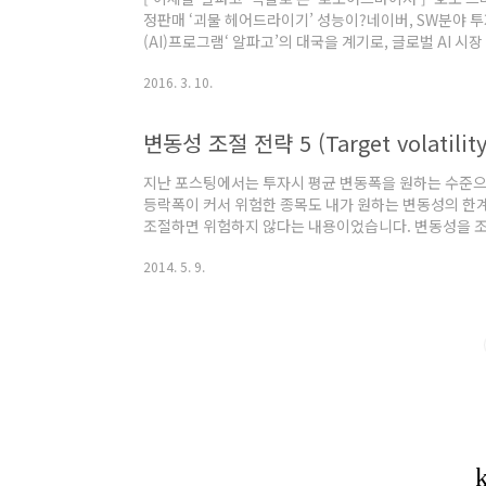
정판매 ‘괴물 헤어드라이기’ 성능이?네이버, SW분야
(AI)프로그램‘ 알파고’의 대국을 계기로, 글로벌 AI 
BCC리서치의 보고서에 따르면 AI로 분류될 수 있는 스마트
2016. 3. 10.
153억달러가 될 것으로 추산되고있다. 2015~2019년
는 스마트머신 시장은 전문가 시스템(expe..
변동성 조절 전략 5 (Target volatility)
지난 포스팅에서는 투자시 평균 변동폭을 원하는 수준으
등락폭이 커서 위험한 종목도 내가 원하는 변동성의 한
조절하면 위험하지 않다는 내용이었습니다. 변동성을 조절
치 / 투자 종목의 변동성' 이었지요? 변동성을 구하는 
2014. 5. 9.
당히 많지만, 이 포스팅에서는 그 중 가장 간단한 '수익
합니다. ----------------------------------------------
---------------- 1. 내가 투자하고 있는 종목의 평균적