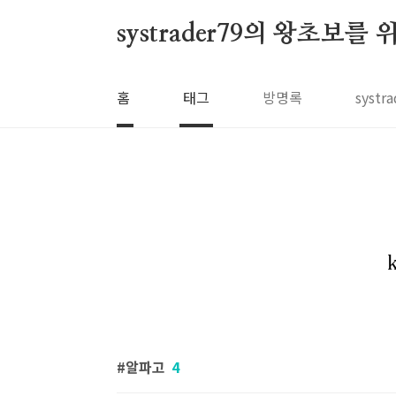
본문 바로가기
systrader79의 왕초보를
홈
태그
방명록
syst
알파고
4