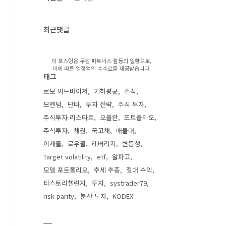
최근댓글
이 포스팅은 쿠팡 파트너스 활동의 일환으로,
이에 따른 일정액의 수수료를 제공받습니다.
태그
로보 어드바이저
기하평균
주식
모멘텀
단타
투자 전략
주식 투자
주식투자 리스타트
오블완
포트폴리오
주식투자
채권
국고채
매물대
이세돌
로우볼
레버리지
변동성
Target volatility
etf
알파고
모델 포트폴리오
추세 추종
절대 수익
티스토리챌린지
투자
systrader79
risk parity
분산 투자
KODEX