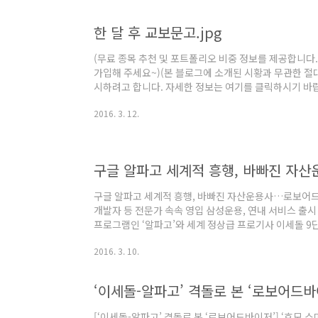
한 달 후 교보문고.jpg
(무료 종목 추천 및 포트폴리오 비중 정보를 제공합니다
가입해 주세요~)(본 블로그에 소개된 시황과 무관한 절대
시하려고 합니다. 자세한 정보는 여기를 클릭하시기 바랍
요한 소식! --- > 여기를 클릭하세요!
2016. 3. 12.
구글 알파고 세계적 흥행, 바빠진 자
구글 알파고 세계적 흥행, 바빠진 자산운용사…로보어드
개발자 등 전문가 속속 영입 삼성운용, 연내 서비스 출
프로그램인 ‘알파고’와 세계 정상급 프로기사 이세돌 9
으로 활용하려는 움직임이 확산되고 있다. 인공지능 알
2016. 3. 10.
칙)에 기반한 로보어드바이저(로봇+투자자문) 서비스 구
융투자업계에 따르면 KB자산운용은 후발 주자지만 가
..
‘이세돌-알파고’ 격돌로 본 ‘로보어드바
[‘이세돌-알파고’ 격돌로 본 ‘로보어드바이저’] ‘호모 스마트