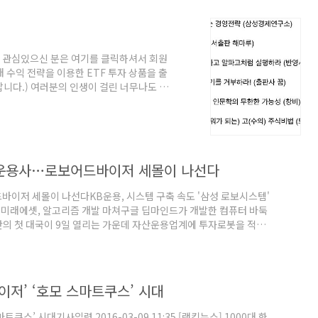
. 관심있으신 분은 여기를 클릭하셔서 회원
 수익 전략을 이용한 ETF 투자 상품을 출
니다.) 여러분의 인생이 걸린 너무나도 중
산운용사…로보어드바이저 세몰이 나선다
바이저 세몰이 나선다KB운용, 시스템 구축 속도 '삼성 로보시스템'
시 미래에셋, 알고리즘 개발 마쳐구글 딥마인드가 개발한 컴퓨터 바둑
단의 첫 대국이 9일 열리는 가운데 자산운용업계에 투자로봇을 적극적
파고에 쏠리는 세계적인 관심을 활용해 빅데이터와 알고리즘(연산규
축을 강화하고 나선 것이다. ◆후발주자 KB운용, 가장 적극 8일 금
장 적극적으로 로보어드바이저 사업을 준비하고 있다. KB자산운용은
이저’ ‘호모 스마트쿠스’ 시대
쿠스’ 시대기사입력 2016-03-09 11:35 [랭킹뉴스] 1000대 한