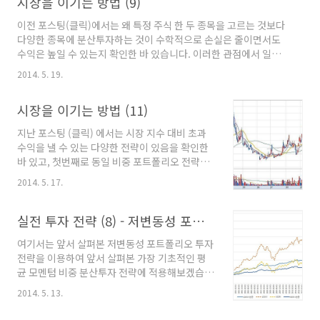
시장을 이기는 방법 (9)
이전 포스팅(클릭)에서는 왜 특정 주식 한 두 종목을 고르는 것보다
다양한 종목에 분산투자하는 것이 수학적으로 손실은 줄이면서도
수익은 높일 수 있는지 확인한 바 있습니다. 이러한 관점에서 일반
투자가가 가장 쉽게 접근할 수 있는 투자 방법은 다양한 주식 종목
2014. 5. 19.
을 포트폴리오로 편입하고 있는 ETF에 투자하는 것이라고 결론을
내린바 있지요. 일반적으로 ETF를 이용해서 주식에 투자하는 것은
시장을 이기는 방법 (11)
KOSPI200과 같은 종합 주가 지수를 추적하는 종목에 투자하는 것
을 의미합니다. 무수한 펀드 매니저들이 비싼 보수를 받고, 복잡한
지난 포스팅 (클릭) 에서는 시장 지수 대비 초과
분석을 통해 운용을 해도 장기간에 걸쳐 시장 지수를 이기는 경우가
수익을 낼 수 있는 다양한 전략이 있음을 확인한
얼마 되지 않는다는 이런 투자 방법의 유용성을 입증하는 실례라고
바 있고, 첫번째로 동일 비중 포트폴리오 전략에
볼 수 있습니다. 그렇다면 지수에 투자하는 것만이 과연 최..
대해 살펴보았습니다. 지금부터는 두번째 전략인
2014. 5. 17.
저변동성 포트폴리오 전략에 대해서 살펴보겠습
니다. 1. 동일 비중 포트폴리오 전략 - 종목 비중
을 시가 총액에 비례해서 구성하지 않고 동일한
실전 투자 전략 (8) - 저변동성 포트폴리오 투자전략
비중으로 구성 2. 저변동성 포트폴리오 전략
여기서는 앞서 살펴본 저변동성 포트폴리오 투자
(Low volatility) - 주가의 변동성(등락폭)이 적
전략을 이용하여 앞서 살펴본 가장 기초적인 평
은 종목만 선별하여 포트폴리오 구성 3. 저베타
균 모멘텀 비중 분산투자 전략에 적용해보겠습니
포트폴리오 전략 - 종합주가지수와 상관성이 낮
다. 평균 모멘텀 비중 분산투자 전략 (저변동성 포
게 움직이는 종목만 선별하여 포트폴리오로 구성
2014. 5. 13.
트폴리오) 투자 기간: 2002.2~2015.5투자 대상:
4. 변동성 조절 전략 - 주가 지수의 변동성의 변화
저변동성 포트폴리오 ETF (Tiger 로우볼), 현금
에 따라 주식 투자 비율을 조절하는 전략 - 변동성