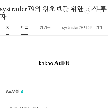
본문 바로가기
systrader79의 왕초보를 위한 주식 투
자
홈
태그
방명록
systrader79 네이버 카페
로우볼
3