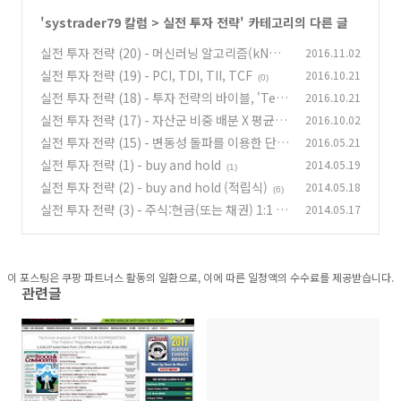
'
systrader79 칼럼
>
실전 투자 전략
' 카테고리의 다른 글
실전 투자 전략 (20) - 머신러닝 알고리즘(kNN,
2016.11.02
SVM, Decision tree)을 이용한 절대수익 전략
실전 투자 전략 (19) - PCI, TDI, TII, TCF
2016.10.21
(0)
(1)
(0)
실전 투자 전략 (18) - 투자 전략의 바이블, 'Tec
2016.10.21
hnical analysis of stocks and commoditie
실전 투자 전략 (17) - 자산군 비중 배분 X 평균 모
2016.10.02
s'
멘텀 스코어 배분 (파이썬 코드)
(0)
실전 투자 전략 (15) - 변동성 돌파를 이용한 단기
2016.05.21
(2)
스윙(단타) 전략 (1)
실전 투자 전략 (1) - buy and hold
2014.05.19
(0)
(1)
실전 투자 전략 (2) - buy and hold (적립식)
2014.05.18
(6)
실전 투자 전략 (3) - 주식:현금(또는 채권) 1:1 혼
2014.05.17
합 전략
(1)
이 포스팅은 쿠팡 파트너스 활동의 일환으로, 이에 따른 일정액의 수수료를 제공받습니다.
관련글