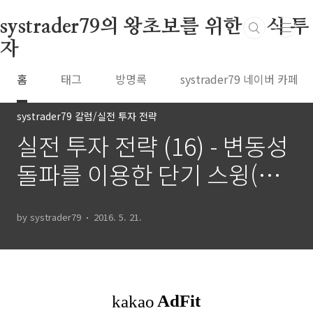
본문 바로가기
systrader79의 왕초보를 위한 주식 투
자
홈
태그
방명록
systrader79 네이버 카페
systrader79 칼럼/실전 투자 전략
실전 투자 전략 (16) - 변동성
돌파를 이용한 단기 스윙(단
타) 전략 (2)
by systrader79
2016. 5. 21.