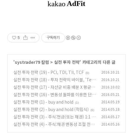
5
구독하기
'
systrader79 칼럼
>
실전 투자 전략
' 카테고리의 다른 글
실전 투자 전략 (19) - PCI, TDI, TII, TCF
2016.10.21
(0)
실전 투자 전략 (18) - 투자 전략의 바이블, 'Tec
2016.10.21
hnical analysis of stocks and commoditie
실전 투자 전략 (17) - 자산군 비중 배분 X 평균 모
2016.10.02
s'
멘텀 스코어 배분 (파이썬 코드)
(0)
실전 투자 전략 (16) - 변동성 돌파를 이용한 단기
2016.05.21
(2)
스윙(단타) 전략 (2)
실전 투자 전략 (1) - buy and hold
2014.05.19
(4)
(1)
실전 투자 전략 (2) - buy and hold (적립식)
2014.05.18
(6)
실전 투자 전략 (3) - 주식:현금(또는 채권) 1:1 혼
2014.05.17
합 전략
실전 투자 전략 (4) - 주식:채권 변동성 조절 전략
2014.05.16
(1)
(risk parity 전략)
(7)