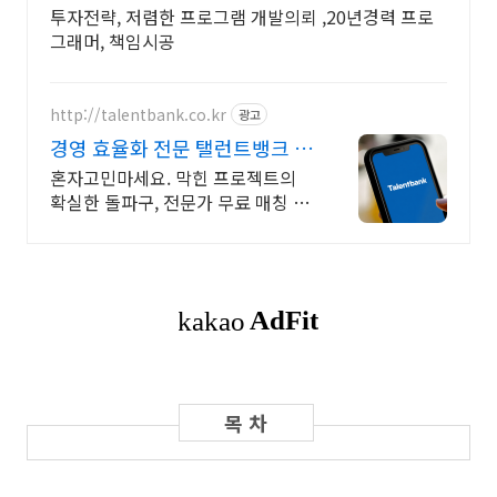
투자전략, 저렴한 프로그램 개발의뢰 ,20년경력 프로
그래머, 책임시공
http://talentbank.co.kr
광고
경영 효율화 전문 탤런트뱅크 고
경력 전문가 1.9만명보유
혼자고민마세요. 막힌 프로젝트의
확실한 돌파구, 전문가 무료 매칭 상
담 진행 중! 기획만 있고 실행이 안
될 때! 정체된 프로젝트를 베테랑의
노하우로 뚫어보세요.