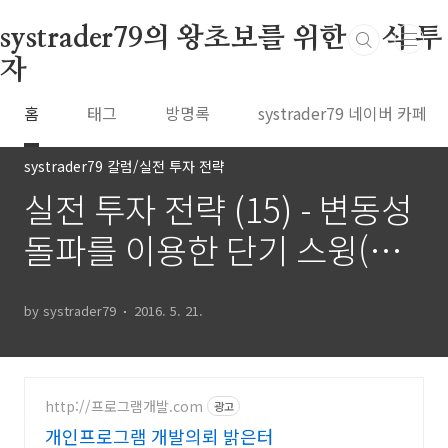
본문 바로가기
systrader79의 왕초보를 위한 주식 투
자
홈
태그
방명록
systrader79 네이버 카페
systrader79 칼럼/실전 투자 전략
실전 투자 전략 (15) - 변동성
돌파를 이용한 단기 스윙(단
타) 전략 (1)
by systrader79
2016. 5. 21.
http://프로그램개발.com
광고
개인프로그램 개발의뢰 밝은터