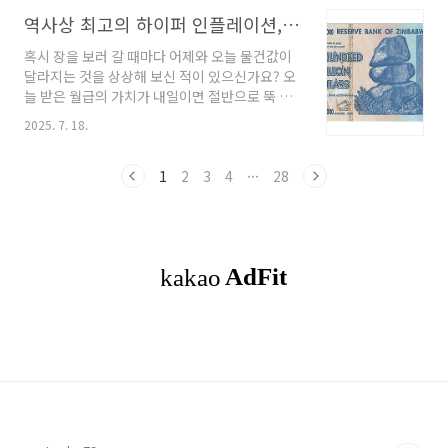
기본소득과 지역화폐의 필요성을 대중에게 쉽게
합니다 . 이러한 문제를 해결하기 위해 과거에는
설명하려는 목적으로 만들어졌습니다. 최근 전북
역사상 최고의 하이퍼 인플레이션, 어떻게 발생하고 해결되었나?
여러 복잡한 단계를 거쳐야만 했습니..
군산 유세 현장에서 이 후보가 이 비유를 다시 언
혹시 장을 보러 갈 때마다 어제와 오늘 물건값이
급하면서, 그 타당성을 둘러싼 논쟁이 재점화된
달라지는 것을 상상해 보신 적이 있으신가요? 오
것입니다.그렇다면 논란의 중심에 선 '호텔 경제
늘 받은 월급의 가치가 내일이면 절반으로 뚝 떨
학'은 과연 어떤 내용을 담고 있을까요? 그 이야
어지고, 점심을 먹는 동안에도 음식값이 오르는
기는 다음과 같이 전개됩니다.어느 한적한 마을
2025. 7. 18.
상황 말입니다. 이것은 단순한 상상이 아니라, 인
에 호텔, 가구점, 치킨집, 문방구가 있었습니다.
류 역사상 여러 국가가 실제로 겪었던 '하이퍼인
어느 날 한 여행객이 나타나 호텔에 10만 원의 예
플레이션'이라는 끔찍한 경제 재앙의 현실이었습
1
2
3
4
···
28
약금을 지불합니다. 이 돈을 받은 호텔 주인..
니다.짐바브웨에서는 '100조 달러'짜리 지폐가
발행되기도 했고, 바이마르 공화국에서는 돈을
손수레에 가득 싣고 가서야 빵 한 덩이를 겨우 살
수 있었습니다 . 이번 시간에는 이처럼 국가 경제
를 송두리째 파괴하는 하이퍼인플레이션이 왜 발
생하는지, 역사적으로 어떤 끔찍한 사례들이 있
었으며, 각국은 이 지옥 같은 상황을 어떻게 해결
했는지 그 처절한 역사를 깊이 있게 파헤쳐 보겠
습니다.하..