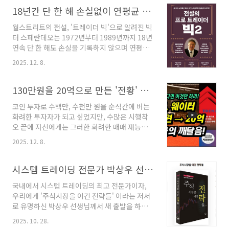
버핏 바이블 완결판: 버핏이 직접 말해주는 투자
결실을 맺게 되는 것인데요. 이렇듯 성공을 설계
18년간 단 한 해 손실없이 연평균 72%의 수익을 올린 빅터 스페란데오의 매매 기법
와 경영, 삶의 지혜 1983~2025』입니..
하는 사람도, 심지어 패배를 설계하는 사람도 결
월스트리트의 전설, '트레이더 빅'으로 알려진 빅
국은 자기 자신이라는 점을 깊이 인식해야 합니
터 스페란데오는 1972년부터 1989년까지 18년
다. 따라서 진정으로 훌륭한 선수는 자신이 언제
연속 단 한 해도 손실을 기록하지 않으며 연평균
나 배울 것이 많다는 사실을 겸손하게 아는 사람
72%라는 경이로운 수익률을 달성한 인물입니다
이며, 경험을 통해 학습하지 못하는 선수는 그 어
2025. 12. 8.
. 그의 투자 여정에서 가장 극적인 순간은 1987년
떤 환경에서도 성장을 기대할 수 없습니다. 투기
9월, 와의 인터뷰에서 주식시장 붕괴를 정확히 예
거래를 포함한 모든 분야에서 성공을 거두기 위
측하고, '블랙 먼데이' 당일 다우존스 지수를 공매
130만원을 20억으로 만든 '전황' 트레이더의 대형주 추세 추종 매매 원칙
해서는 단순한 기량을 쌓는 훈련보다는 분노를
도하여 하루 만에 300%의 수익을 올린 사건일
조절하는 ..
코인 투자로 수백만, 수천만 원을 순식간에 버는
것입니다 .이처럼 놀라운 성과의 이면에는 그만
화려한 투자자가 되고 싶었지만, 수많은 시행착
의 독창적이고 통합적인 투자 철학이 자리 잡고
오 끝에 자신에게는 그러한 화려한 매매 재능이
있는데, 바로 경제 펀더멘털 분석과 기술적 분석
없다는 사실을 깨달은 한 남자의 이야기가 있습
을 결합한 '테크노펀더멘털(Techno-
2025. 12. 8.
니다. 그는 막노동으로 번 1천만 원으로 주식을
fundamentalist)' 접근법입니다. 그의 두 번째
시작했으나 단 두 달 만에 반 토막이 났고, 심지어
저서인 《전설의 프로 트레이더 빅 2》는 바로
100만 원짜리 유료 강의를 들었음에도 최종 잔액
시스템 트레이딩 전문가 박상우 선생님 근황
이 테크노펀더멘털 트레이딩의 정수를..
은 130만 원이라는 참혹한 수준에 이르렀습니다.
국내에서 시스템 트레이딩의 최고 전문가이자,
이처럼 비참한 실패를 겪은 후, 그는 일확천금의
우리에게 '주식시장을 이긴 전략들' 이라는 저서
매매가 아니라, 느리지만 확실하게 계좌를 성장
로 유명하신 박상우 선생님께서 새 출발을 하신
시키는 매매를 선택하기로 결심하게 되었습니다.
다고 합니다박상우 선생님은 국내 시스템 트레이
이러한 깨달음을 바탕으로 그는 마침내 느리고
2025. 10. 28.
딩 업계의 산 증인이라고 해도 무방하신 분이지
우직하게 투자할 수 있는 자신만의 방법을 찾아