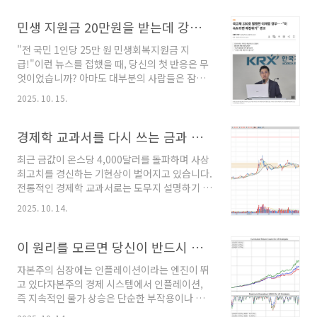
요20여년이 넘는 시간 동안 선물 / 옵션 기반의
냈는데요, 그 결과 130만 원은 단 9개월 만에 24
시스템 트레이딩, 기술적 분석의 최고 전문가이
민생 지원금 20만원을 받는데 강남 부자 아파트 값이 20억 오르는 이유는?
배로 불어나 3,200만 원이 되는 기적을 보..
자 퀀트 디벨로퍼로, 시스템 트레이딩을 하는 사
"전 국민 1인당 25만 원 민생회복지원금 지
람이면 누구나 잘 아는 예스 트레이더를 개발한
급!"이런 뉴스를 접했을 때, 당신의 첫 반응은 무
예스스탁에서 활동하셨고,최근에는 트레이딩과
엇이었습니까? 아마도 대부분의 사람들은 잠시
기술적 분석, 퀀트에 관한 해박한 지식을 바탕으
나마 기쁨을 느꼈을 것입니다. 당장 내 지갑에 없
로 암호화폐 트레이딩 서비스 (예스코인) 도 개발
2025. 10. 15.
던 돈이 생긴다니, 마다할 이유가 없겠지요. 공짜
해서 많은 분들에게 큰 도움을 주시고 계십니다
로 점심을, 저녁을, 혹은 그렇게 사고 싶었던 작은
파생 뿐만 아니라 주식 포트폴리오 및 트레이딩
무언가를 살 수 있다는 생각에 들떴을지도 모릅
경제학 교과서를 다시 쓰는 금과 비트코인, 새로운 시대의 서막
전략에도 해박한 지식을 가지고 계신데, 시스템
니다. 정부가 어려운 민생을 위해 드디어 무언가
트레이더/ 퀀트로 사실상..
최근 금값이 온스당 4,000달러를 돌파하며 사상
를 해주는구나, 하는 안도감을 느꼈을 수도 있습
최고치를 경신하는 기현상이 벌어지고 있습니다.
니다. 하지만 만약 그 25만 원이 사실은 당신의
전통적인 경제학 교과서로는 도무지 설명하기 어
지갑에서, 그것도 당신이 눈치채지 못하는 사이
려운 움직임입니다. 아니, 오히려 교과서의 가르
에 훨씬 더 큰돈을 빼내 가기 위한 미끼에 불과하
2025. 10. 14.
침과는 정반대의 상황이 펼쳐지고 있다고 해야
다면 어떻게 하시겠습니까?이 글의 최종 결론부
정확하겠지요. 일반적으로 금값은 실질금리와 반
터 단도직입적으로 말씀드리겠습니다. 정부가 국
대로 움직이는 것으로 알려져 왔습니다.이자를
이 원리를 모르면 당신이 반드시 거지가 되는 이유
채를 발행하여 마련한 재원으로 국민에게 현금을
주는 채권이나 예금과 달리 금은 보유하고 있어
살포하는 ..
자본주의 심장에는 인플레이션이라는 엔진이 뛰
도 아무런 이자가 붙지 않기 때문에, 금리가 높아
고 있다자본주의 경제 시스템에서 인플레이션,
지면 금을 보유하는 것에 대한 기회비용이 커져
즉 지속적인 물가 상승은 단순한 부작용이나 오
금의 매력도가 떨어지는 것이 당연한 이치였습니
류가 아닌, 시스템이 작동하고 성장하기 위해 필
다. 하지만 지금 시장은 어떤가요? 미국 연방준비