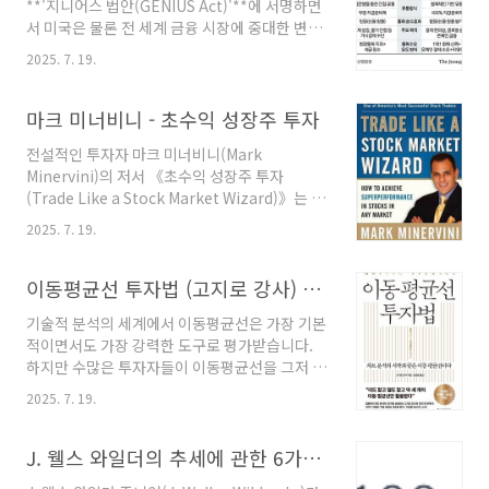
**'지니어스 법안(GENIUS Act)'**에 서명하면
시대의 금융 패권을 둘러싼 지정학적 경쟁에서
서 미국은 물론 전 세계 금융 시장에 중대한 변화
미국이 던진 가장 대담하고 정교한 승부수의 시
의 서막이 올랐습니다. 이 법안은 표면적으로는
작을 알리는 신호탄이었습니다.많은 분들이 '스
2025. 7. 19.
'스테이블코인'이라는 특정 암호화폐를 규제하는
테이블코인'이라는 단어를 들으면, 그저 비트코
내용을 담고 있지만, 그 이면에는 미국의 막대한
인처럼 가격이 널뛰기하는 암호화폐의 위험을 줄
재정적자 문제 해결, 달러 패권의 디지털 시대 확
마크 미너비니 - 초수익 성장주 투자
이기 위해 달러 ..
장, 그리고 비트코인을 위시한 암호화폐 산업의
전설적인 투자자 마크 미너비니(Mark
제도권 편입이라는 거대한 전략적 목표가 복잡하
Minervini)의 저서 《초수익 성장주 투자
게 얽혀 있습니다. 이번 포스팅에서는 경제 지식
(Trade Like a Stock Market Wizard)》는 단
이 없는 독자도 쉽게 이해할 수 있도록 미국의 재
순한 주식 매매 기법을 넘어, 시장 상황에 구애받
정 상황부터 시작하여, 스테이블코인과 지니어스
2025. 7. 19.
지 않고 경이로운 수익률을 달성하기 위한 체계
법안의 핵심 내용, 그리고 이것이 비트코인과 달
적인 철학과 시스템을 집대성한 역작으로 평가받
러 패권에 미치는 영향까지 심층적으로 분석하고
습니다 . 이 책의 원제는 '주식 시장의 마법사처럼
이동평균선 투자법 (고지로 강사) 북리뷰
자 합니다. 이들의 관계는 단순한 기술이나..
거래하라'로, 제목 그대로 평범한 투자자가 어떻
기술적 분석의 세계에서 이동평균선은 가장 기본
게 시장을 압도하는 '마법'과 같은 성과를 낼 수
적이면서도 가장 강력한 도구로 평가받습니다.
있는지 그 비밀을 상세히 공개합니다 . 미너비니
하지만 수많은 투자자들이 이동평균선을 그저 차
는 5년 연속 연평균 220%라는 비현실적인 수익
트 위에 떠 있는 몇 개의 선으로만 취급하며 그 진
률을 기록하며 수천 달러의 초기 자금을 수백만
2025. 7. 19.
정한 잠재력을 간과하고 있습니다. 바로 이 지점
달러로 불렸고, 1997년에는 전미 투자 챔피언십
에서 일본의 저명한 투자 교육가인 고지로 강사
에서 155%의 수익률로 우승하며 자신의 방법론
의 저서 『이동평균선 투자법』은 기존의 단편적
J. 웰스 와일더의 추세에 관한 6가지 트레이딩 시스템
을 실전에서 증명해 보였습니다 .이 ..
인 접근법에 근본적인 의문을 제기하며, 이동평