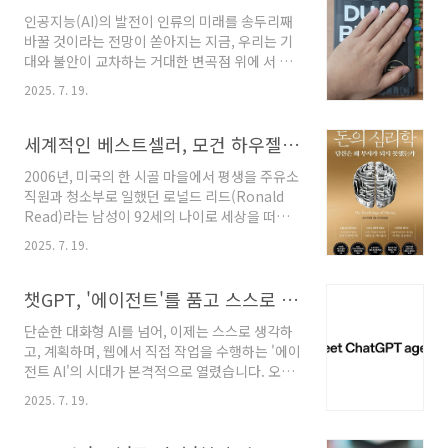
구독자를 보유한 금융 유튜버이자 전직 증권사
합니다. 이 ..
인공지능(AI)의 발전이 인류의 미래를 송두리째
PB 출신인 박곰희는 그의 신작 『박곰희 연금 부
바꿀 것이라는 전망이 쏟아지는 지금, 우리는 기
자 수업』을 통해 '연금 투자야말로 평범한 사람
대와 불안이 교차하는 거대한 변곡점 위에 서 있
들이 부자가 되는 가장 확실한 방법'이라는 명확
습니다. 한편에서는 AI가 인류를 유토피아로 이
하고도 희망적인 해법을 제시합니다 . 이 책은 복
2025. 7. 19.
끌 것이라는 장밋빛 전망을 내놓는 반면, 다른 한
잡한 금융 지식이나 거대한 목돈 없이도, 오직 국
편에서는 대규모 실직과 인간성 상실을 경고하는
가가 제공하는 절세 제도를 영리하게 활용하고
종말론적 비관론이 고개를 듭니다 . 이러한 혼돈
세계적인 베스트셀러, 모건 하우젤의 '돈의 심리학' - 부의 연금술은 지식이 아닌 행동에 숨겨져 있다
검증된 투자 원칙을 꾸준히 실행하는 것만으로
속에서 우리는 무엇을 준비하고 어떻게 행동해야
'노..
2006년, 미국의 한 시골 마을에서 평생을 주유소
할까요? 바로 이 근본적인 질문에 대해 와튼 스쿨
직원과 청소부로 일했던 로널드 리드(Ronald
의 혁신 및 기업가 정신 교수이자, ⟨타임⟩이 선정
Read)라는 남성이 92세의 나이로 세상을 떠났
한 'AI 분야 가장 영향력 있는 인물'인 이선 몰릭
습니다. 그의 죽음은 지역 신문에 작게 실렸지만,
(Ethan Mollick)은 그의 저서 『듀얼 브레인(원
2025. 7. 19.
곧 전 세계를 놀라게 했습니다. 그가 남긴 유산이
제: Co-Intelligence: Living and Working
무려 800만 달러(약 90억 원)에 달했으며, 그중
with AI)』을 통해 명쾌하고 실용적인 해답을 제
대부분을 지역 병원과 도서관에 기부했기 때문입
챗GPT, '에이전트'를 품고 스스로 행동하는 AI 시대를 열다
시합니..
니다. 그는 특별한 투자 비법도, 월등한 지능도 없
단순한 대화형 AI를 넘어, 이제는 스스로 생각하
었습니다. 그저 수십 년간 우량주에 꾸준히 투자
고, 계획하며, 웹에서 직접 작업을 수행하는 '에이
하고, 검소하게 생활하며, 복리의 마법이 작동할
전트 AI'의 시대가 본격적으로 열렸습니다. 오픈
시간을 충분히 주었을 뿐입니다.같은 시기, 하버
AI가 새롭게 선보인 '챗GPT 에이전트
드 MBA를 졸업하고 메릴린치에서 고위 임원으
2025. 7. 19.
(ChatGPT Agent)'는 사용자를 대신하여 복잡
로 일했던 리처드 푸스코네(Richard Fuscone)
한 업무를 처리하는 완전한 디지털 비서의 등장
는 정반대의 삶을 살았습니다. 그는 월스트리트