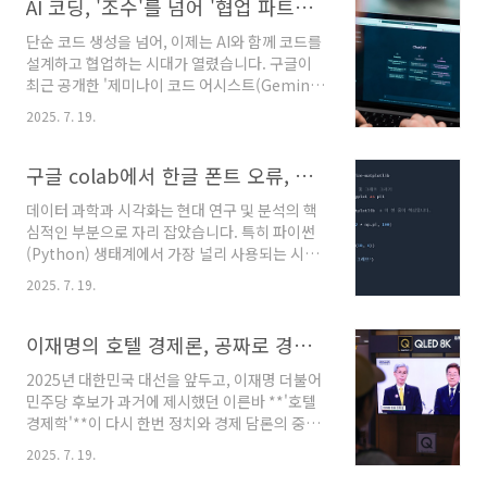
을 알리는 신호탄입니다.[ChatGPT Agent]이
AI 코딩, '조수'를 넘어 '협업 파트너'로: 구글 제미나이 코드 어시스트의 혁신
에서 승승장구하며 수백만 달러..
번에 공개된 챗GPT 에이전트는 기존 챗GPT의
단순 코드 생성을 넘어, 이제는 AI와 함께 코드를
대화 능력에 더해, 웹사이트와 상호작용하는 '오
설계하고 협업하는 시대가 열렸습니다. 구글이
퍼레이터(Operator)'의 기능과 심층적인 정보
최근 공개한 '제미나이 코드 어시스트(Gemini
분석 및 합성이 가능한 '심층 리서치(Deep
Code Assist)'의 새로운 '에이전트 모드(Agent
Research)' 기능을 통합한 강력한 '에이전틱 시
2025. 7. 19.
Mode)'는 개발자와 AI의 관계를 근본적으로 바
스템'입니다. 이는 AI의 활용이 한층 더 실질적이
꾸는 혁신적인 기능으로 주목받고 있습니다.
고 실용적인 단계로 접어들었음을 의미하며, 우
[Gemini Code Assist]과거의 AI 코딩 도우미
구글 colab에서 한글 폰트 오류, 한 방에 해결하는 법
리의 일과 삶의 방식을 근본적으로 ..
가 특정 코드 조각을 생성하거나 간단한 질문에
데이터 과학과 시각화는 현대 연구 및 분석의 핵
답하는 수준에 머물렀다면, 이제는 프로젝트 전
심적인 부분으로 자리 잡았습니다. 특히 파이썬
체를 이해하고, 복잡한 작업을 계획하며, 개발자
(Python) 생태계에서 가장 널리 사용되는 시각
와 능동적으로 소통하는 '지능적인 개발 파트
화 라이브러리 중 하나인 Matplotlib은 사용자
너'로 진화하고 있습니다. 이번 글에서는 제미나
2025. 7. 19.
가 데이터를 직관적인 그래프와 플롯으로 변환할
이 코드 어시스트의 최신 업데이트, 특히 '에이전
수 있도록 강력한 기능을 제공합니다. 그러나 이
트 모드'가 가져올 개발 환경의 변화와 그 의미를
러한 강력함에도 불구하고, 비영어권 사용자들은
이재명의 호텔 경제론, 공짜로 경제를 선순환시키는 기적 같은 방법
심층적으로 분석해 보겠습니다...
종종 언어 지원 문제, 특히 폰트 렌더링 문제에 직
2025년 대한민국 대선을 앞두고, 이재명 더불어
면하게 됩니다.구글 코랩(Google Colab)과 같
민주당 후보가 과거에 제시했던 이른바 **'호텔
은 클라우드 기반 개발 환경에서는 기본적으로
경제학'**이 다시 한번 정치와 경제 담론의 중심
한글 폰트가 설치되어 있지 않아, Matplotlib으
에 섰습니다. 이 이야기는 2017년 대선 경선 과
로 생성된 그래프의 한글 제목이나 레이블이 깨
2025. 7. 19.
정에서 처음 등장했으며, 이 후보의 핵심 공약인
져 보이는 현상, 이른바 '두부 현상'이 발생하곤