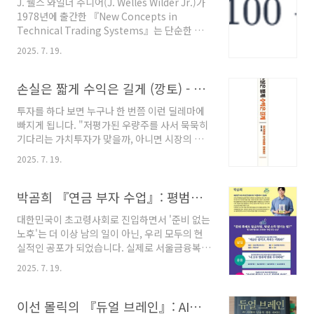
J. 웰스 와일더 주니어(J. Welles Wilder Jr.)가
균선을 통해 시장의 거대한 흐름과 힘의 균형을
1978년에 출간한 『New Concepts in
읽어내는 체계적인 방법론을 제시합니다 .이 책
Technical Trading Systems』는 단순한 기
의 핵심은 저자가 독자적으로 개발한 '이동평균
술적 분석 서적을 넘어, 현대 금융 시장 분석의 근
선 대순환 분석(Grand Cycle Analysis of
2025. 7. 19.
간을 이루는 수많은 지표와 시스템을 탄생시킨
Moving Averages)' 이라는 강력한 분석 틀에
혁명적인 저작입니다 . 기계공학자 출신이었던
있습니다 . 이는 단기, 중기, 장기 세 개의 이동평
와일더는 주관적 판단과 감정이 지배하던 트레이
손실은 짧게 수익은 길게 (깡토) - 북리뷰
균선 배열 순서에 따라 주가 변동을 총 6개..
딩의 세계에 수학적이고 체계적인 접근법을 도입
투자를 하다 보면 누구나 한 번쯤 이런 딜레마에
했으며, 그의 이러한 노력은 오늘날 거의 모든 트
빠지게 됩니다. "저평가된 우량주를 사서 묵묵히
레이딩 플랫폼에 기본적으로 탑재된 핵심 지표들
기다리는 가치투자가 맞을까, 아니면 시장의 흐
의 탄생으로 이어졌습니다 . 이 책은 특정 종목을
름을 타고 오르는 종목에 빠르게 올라타는 추세
예측하는 비법을 담은 것이 아니라, 시장의 움직
2025. 7. 19.
추종 매매가 정답일까?" 서점에는 워런 버핏과
임을 '시스템'으로 이해하고 감정을 배제한 채 기
윌리엄 오닐의 책이 나란히 꽂혀 있고, 온라인에
계적으로 대응하는 철학을 제시합니다 .이번 포
는 두 가지 상반된 철학을 신봉하는 전문가들의
박곰희 『연금 부자 수업』: 평범한 직장인을 위한 노후 설계 심층 분석 보고서
스팅에서는 『New Con..
목소리가 넘쳐납니다. 이처럼 수많은 정보와 전
대한민국이 초고령사회로 진입하면서 '준비 없는
략이 있음에도 불구하고, 왜 대다수의 개인 투자
노후'는 더 이상 남의 일이 아닌, 우리 모두의 현
자들은 여전히 시장에서 꾸준한 수익을 내지 못
실적인 공포가 되었습니다. 실제로 서울금융복지
하고 실패의 쓴맛을 보는 것일까요?이번 시간에
상담센터의 분석에 따르면 개인파산 신청자의
는 바로 이 근본적인 질문에 대한 하나의 답을 제
2025. 7. 19.
86%가 50대 이상 중장년층이며, 통계청 자료는
시하는 책, 인기 블로거이자 14년 경력의 전업 투
성인 4명 중 1명이 노후 준비를 포기한 상태임을
자자인 '깡토'가 쓴 『손실은 짧게 수익은 길게』
보여줍니다 . 이러한 절망적인 현실 속에서, 81만
이선 몰릭의 『듀얼 브레인』: AI와 인간의 공존, '공동지능' 시대의 서막
의 핵심 내용을 극도로 상세하게 파헤쳐 보고자