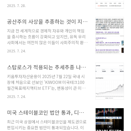
시에 무너지는 시장 상황을 겪으며, 이러한 전통
실을 창업 초기에 진지하게 고민하지 않습니다.
2025. 7. 28.
적인 자산 배분 전략의 한계가 명확히 드러났습
이것이야말로 사업의 존폐를 가르는 가장 결정적
니다. 많은 투자자들이 하락장에서 자산을 효과
인 실수이며, 모든 실패가 시작되는 지점입니다.
적으로 방어하면서도 성장 잠재력을 놓치지 않을
공산주의 사상을 추종하는 것이 지능의 문제인 이유
우리는 흔히 내가 보기에 좋은 아이디어는 남들
새로운 방법을 갈망하게 되었는데요. 이러한 시
눈에도 당연히 좋아 보..
지금 전 세계적으로 경제적 자유와 개인의 책임
대적 요구 속에서, 기존의 투자 패러다임을 완전
을 중시하는 흐름이 강화되고 있지만, 유독 우리
히 뒤집는 혁신적인 접근법이 주목받고 있습니
사회에서는 여전히 많은 이들이 사회주의적 환상
다. 바로 토마스 칼슨(Thomas Carlson)이 그
에 빠져 있고, 정부에서도 정권이 바뀌기 무섭게
의 논문 "Defense First: A Multi-Asset
2025. 7. 24.
엄청난 공산주의 정책들을 쏟아내며 나라가 급격
Tactical Model for Adaptive Downside
히 공산화 되고 있습니다.아마 이 글을 보시는 분
Protection"에서 제시한 "Defense First" ..
들 중에도 "강력한 대기업 규제와 부자 증세로 막
스탑로스가 적용되는 추세추종 나스닥 ETF, KIWOOM 미국테크100월간목표헤지액티브 ETF 출시!
대한 부를 거두어 모두에게 공평하게 나누어 주
키움투자자산운용이 2025년 7월 22일 국내 시
면, 다 함께 잘 사는 유토피아가 오지 않을까?"라
장에 처음으로 선보인 'KIWOOM 미국테크100
고 생각하는 분들이 적지 않을 겁니다. 이런 주장
월간목표헤지액티브 ETF'는, 변동성이 큰 미국
은 언뜻 들으면 매우 선하고 도덕적인 것처럼 포
기술주에 투자하면서도 주가 하락에 대한 위험을
장되어 있지요.하지만 단언컨대, 이는 실현 불가
2025. 7. 24.
효과적으로 방어하고자 하는 투자자들을 위한 혁
능할 뿐만 아니라 우리 모두를 파멸로 이끄는 새
신적인 금융 상품입니다. 이 ETF의 가장 큰 특징
빨간 거짓말입니다. 오늘 이 시간에는 왜 사회주
은 '프로텍티브 풋(Protective Put)' 전략을 실
미국 스테이블코인 법안 통과, 디지털 달러 시대의 서막
의와 공산주의가 선악이나 도덕의 문제가 아닌,
제 옵션을 매수하지 않고 주식과 채권 비중 조절
근본적인 ..
최근 미국 상원에서 스테이블코인을 제도권으로
만으로 복제(Replication)하여 구현했다는 점
편입시키는 중요한 법안이 통과되었습니다. 이
이며, 이러한 방식을 ETF에 적용한 것은 전 세계