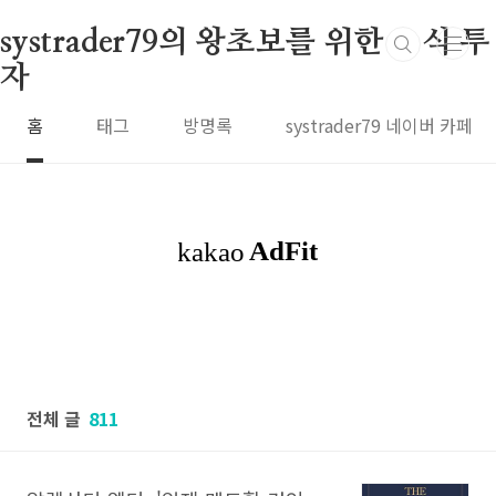
본문 바로가기
systrader79의 왕초보를 위한 주식 투
자
홈
태그
방명록
systrader79 네이버 카페
전체 글
811