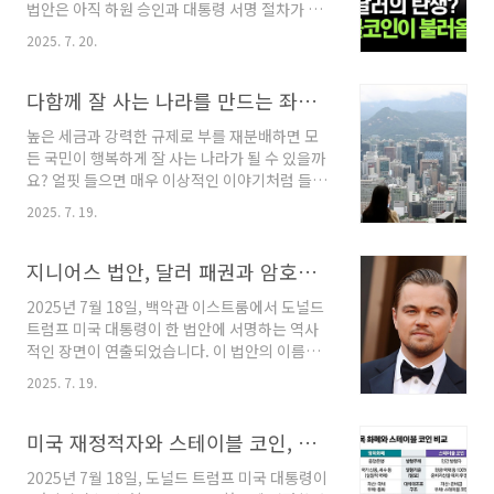
법안은 아직 하원 승인과 대통령 서명 절차가 남
적으로도 최초의 시도입니다.전통적인 프로텍티
아있지만, 이미 여야의 압도적인 합의로 통과되
브 풋 전략은 기초자산(주식)을 매수함과 동시에
2025. 7. 20.
었기 때문에 최종 시행이 거의 확실시되는 분위
해당 자산의 가격 하락 시 이익이 발생하는 풋옵
기입니다. 이 법안의 핵심은 지금까지 제도권 밖
션을 매수하여 손실의 하한선을 설정하는, 일종
에 존재했던 스테이블 코인을 법의 테두리 안으
다함께 잘 사는 나라를 만드는 좌파 경제 정책이란?
의 '포트폴리오 보험'과 같은 역할을..
로 끌어들여 관리하겠다는 것입니다.이는 단순히
높은 세금과 강력한 규제로 부를 재분배하면 모
새로운 금융 상품 하나를 추가하는 것을 넘어, 현
든 국민이 행복하게 잘 사는 나라가 될 수 있을까
금과 카드 중심의 기존 결제 시스템의 근간을 바
요? 얼핏 들으면 매우 이상적인 이야기처럼 들립
꾸는 매우 중요한 사건이라고 할 수 있습니다.이
니다. 기업과 부자에게서 세금을 더 많이 걷어 그
소식이 전해지자마자 시장은 즉각적으로 반응했
2025. 7. 19.
재원으로 복지를 늘리면 가난한 사람들의 삶이
습니다. 전통적인 결제 시장의 강자인 비자와 마
나아지고 사회 전체의 불평등이 해소될 것이라는
스터카드 같은 신용카드 회사의 주가는 크게 하
기대 때문입니다. 하지만 이러한 정책은 의도와
지니어스 법안, 달러 패권과 암호화폐 시장의 미래를 다시 쓰다
락한 반면, 서클(Circle)이나 코인베이스
는 정반대로, 경제의 근간을 무너뜨리고 오히려
(Coinbase)와 같이 ..
2025년 7월 18일, 백악관 이스트룸에서 도널드
서민과 가난한 사람들에게 가장 치명적인 타격을
트럼프 미국 대통령이 한 법안에 서명하는 역사
안기는 ‘독이 든 성배’가 될 수 있다는 사실을 반
적인 장면이 연출되었습니다. 이 법안의 이름은
드시 명심해야 합니다.이번 시간에는 법인세 및
'미국 스테이블코인 혁신 수립 및 안내법
상속세의 급격한 인상과 기업 규제 강화가 어떻
2025. 7. 19.
(Guiding and Establishing National
게 국가 경제를 구조적으로 파괴하는지, 그리고
Innovation for U.S. Stablecoins Act)', 약칭
그 과정이 왜 필연적으로 서민 경제의 파탄으로
'지니어스 법안(GENIUS Act)'입니다. 이 순간은
미국 재정적자와 스테이블 코인, 비트코인의 부상
이어지는지를 심층적으로 분석해 보겠습니다. 이
단순히 암호화폐라는 새로운 자산군에 대한 규제
과정은 마치 ..
2025년 7월 18일, 도널드 트럼프 미국 대통령이
프레임워크가 탄생한 것을 넘어, 21세기 디지털