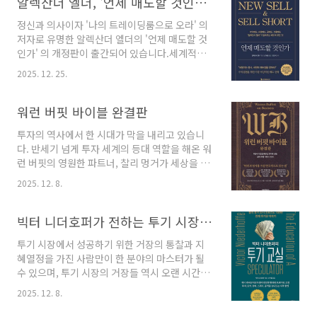
알렉산더 엘더, '언제 매도할 것인가' 개정판 출간
정신과 의사이자 '나의 트레이딩룸으로 오라' 의
저자로 유명한 알렉산더 엘더의 '언제 매도할 것
인가' 의 개정판이 출간되어 있습니다.세계적인
트레이더이자 정신과 의사 출신의 투자 전문가인
2025. 12. 25.
알렉산더 엘더(Alexander Elder) 박사의 저서
'언제 매도할 것인가(The New Sell and Sell
Short)'에서는 주식 투자 과정에서 매수만큼이
워런 버핏 바이블 완결판
나, 혹은 그 이상으로 중요한 '매도'의 기술과 심
투자의 역사에서 한 시대가 막을 내리고 있습니
리, 그리고 원칙을 체계적으로 다루고 있습니다.
다. 반세기 넘게 투자 세계의 등대 역할을 해온 워
투자자들이 흔히 겪는 "내가 팔면 오르는" 현상
런 버핏의 영원한 파트너, 찰리 멍거가 세상을 떠
의 심리적 원인을 파헤치고, 감정에 휘둘리지 않
났고, '오마하의 현인' 워런 버핏 자신도 2025년
는 객관적인 매도 기준을 수립하는 방법을 제시
2025. 12. 8.
말을 끝으로 버크셔 해서웨이의 경영 일선에서
함으로써 투자 성공의 핵심 열쇠를 제공합니다.
물러남을 선언했습니다 . 이는 단순히 한 위대한
보고서는 저자의 독특한 배경이 투자 철학에 미
투자자의 은퇴를 넘어, 지난 60년간 세계 자본시
빅터 니더호퍼가 전하는 투기 시장에서 살아남아 거장이 되는 노하우
친 영향, 책의 핵심 개념인 '3..
장을 지탱해 온 거대한 철학적 기둥 하나가 역사
투기 시장에서 성공하기 위한 거장의 통찰과 지
의 전당으로 들어섬을 의미합니다.변동성과 불확
혜열정을 가진 사람만이 한 분야의 마스터가 될
실성이 지배하는 이 시대에, 우리는 이제 어디에
수 있으며, 투기 시장의 거장들 역시 오랜 시간과
서 투자의 길을 물어야 할까요? 바로 이 절박한
노력을 통해 그 자리에 오르게 됩니다. 성공은 절
질문에 답하듯, 그의 모든 지혜를 집대성한 단 한
2025. 12. 8.
대 갑자기 찾아오는 것이 아니며, 마스터의 경지
권의 책이 우리 앞에 나타났습니다. 바로 『워런
에 이르는 과정은 몇 년마다 단계를 거쳐 비로소