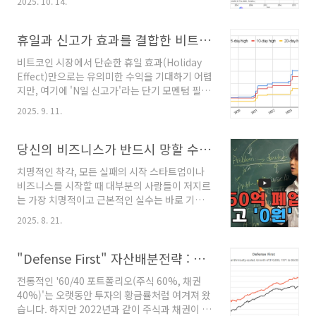
2025. 10. 14.
연적으로 요구되는 핵심적인 메커니즘입니다. 이
제도(Fed)가 수십 년 만에 가장 공격적인 금리 인
는 현대 화폐 시스템의 본질인 '빚'에서부터 시작
상을 단행했음에도 불구하고, 금값은 아랑곳하지
되는데, 중앙은행과 시중은행이 끊임없이 새로운
휴일과 신고가 효과를 결합한 비트코인 트레이딩 전략
않고 천정부지로 치솟고 있습니다."아니, 금리가
돈(신용)을 창조하는 과정 자체가 부채의 증가를
이렇게 높은..
비트코인 시장에서 단순한 휴일 효과(Holiday
전제로 하기 때문이지요.이 과정에서 늘어난 통
Effect)만으로는 유의미한 수익을 기대하기 어렵
화량은 돈의 가치를 희석시켜 물가를 밀어 올리
지만, 여기에 'N일 신고가'라는 단기 모멘텀 필터
는 근본적인 동력이 됩니다. 바로 이러한 구조 때
를 결합하면 놀라울 정도로 높은 수익률을 기록
문에, 기업의 명목적 가치와 실물 자산을 대변하
2025. 9. 11.
하는 강력한 트레이딩 시그널이 탄생합니다. 전
는 주식, 화폐 가치 하락의 위험을 방어하는 궁극
통적인 주식이나 원자재 시장에서 관찰되는 휴일
의 안전자산인 금, 그리고 경제 시스템의 근간을
전 가격 상승 현상은 비트코인에 단독으로 적용
당신의 비즈니스가 반드시 망할 수 밖에 없는 이유와 확실한 해결책
이루는 채무 관계 그 자체를 상품화한 채권은, 단
했을 때 그 효과가 미미하거나 거의 없었습니다.
기적인 등락은 있..
치명적인 착각, 모든 실패의 시작 스타트업이나
하지만 휴일 기간 동안 여유 시간이 많아진 개인
비즈니스를 시작할 때 대부분의 사람들이 저지르
투자자들의 관심이 집중되는 시점에, 비트코인
는 가장 치명적이고 근본적인 실수는 바로 기술
가격이 단기 고점을 돌파하는 모멘텀이 발생하
력 부족이 아닙니다. 우리를 실패로 이끄는 것은
면, 이 두 가지 요소가 강력한 시너지를 일으켜 폭
2025. 8. 21.
압도적으로 단 한 가지, 바로 ‘내가 기똥차다고 생
발적인 가격 상승을 유도하는 것으로 분석되었습
각한 아이템이 시장에서도 당연히 환영받을
니다.이번 포스팅에서는 먼저 금융 시장의 대표
것’이라는 아무런 근거 없는 믿음입니다.창업자
"Defense First" 자산배분전략 : 방어 자산 모멘텀을 활용한 혁신적 동적 자산배분 전략
적인 이례 현상인 '휴일 효과'의 개념과 전통 시장
들은 자신의 아이디어가 세상을 바꿀 것이라는
에서의 ..
전통적인 '60/40 포트폴리오(주식 60%, 채권
열정과 확신에 차 있지만, 정작 그 아이디어를 돈
40%)'는 오랫동안 투자의 황금률처럼 여겨져 왔
을 내고 구매해야 할 고객들은 아무런 관심이 없
습니다. 하지만 2022년과 같이 주식과 채권이 동
거나 전혀 필요성을 느끼지 못한다는 냉혹한 현