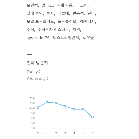
모멘텀
알파고
추세 추종
국고채
절대 수익
투자
매물대
변동성
단타
모델 포트폴리오
포트폴리오
레버리지
주식
주식투자 리스타트
채권
systrader79
티스토리챌린지
로우볼
전체 방문자
Today :
Yesterday :