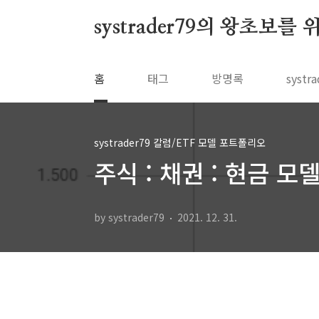
본문 바로가기
systrader79의 왕초보를
홈
태그
방명록
syst
systrader79 칼럼/ETF 모델 포트폴리오
주식 : 채권 : 현금 모
by systrader79
2021. 12. 31.