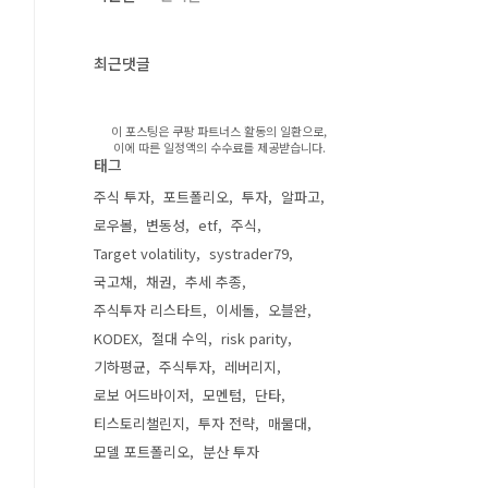
최근댓글
이 포스팅은 쿠팡 파트너스 활동의 일환으로,
이에 따른 일정액의 수수료를 제공받습니다.
태그
주식 투자
포트폴리오
투자
알파고
로우볼
변동성
etf
주식
Target volatility
systrader79
국고채
채권
추세 추종
주식투자 리스타트
이세돌
오블완
KODEX
절대 수익
risk parity
기하평균
주식투자
레버리지
로보 어드바이저
모멘텀
단타
티스토리챌린지
투자 전략
매물대
모델 포트폴리오
분산 투자