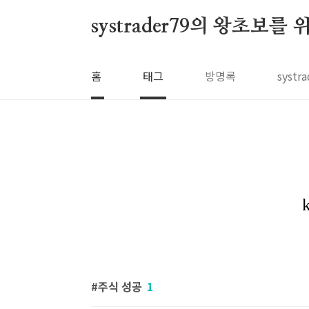
본문 바로가기
systrader79의 왕초보를
홈
태그
방명록
syst
주식 성공
1