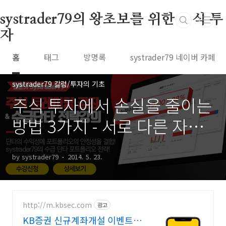
본문 바로가기
systrader79의 왕초보를 위한 주식 투
자
홈
태그
방명록
systrader79 네이버 카페
systrader79 칼럼/투자의 기초
주식 투자에서 손실을 줄이는
방법 3가지 - 서로 다른 자산
과의 혼합 (4)
by systrader79
2014. 5. 23.
http://m.kbsec.com
광고
KB증권 신규계좌개설 이벤트