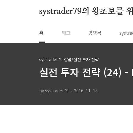
본문 바로가기
systrader79의 왕초보를
홈
태그
방명록
syst
systrader79 칼럼/실전 투자 전략
실전 투자 전략 (24) -
by systrader79
2016. 11. 18.