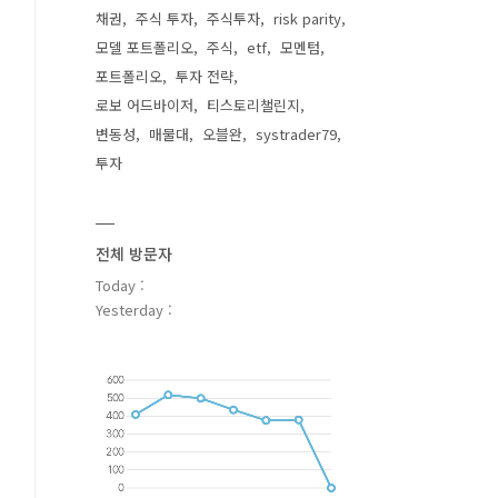
채권
주식 투자
주식투자
risk parity
모델 포트폴리오
주식
etf
모멘텀
포트폴리오
투자 전략
로보 어드바이저
티스토리챌린지
변동성
매물대
오블완
systrader79
투자
전체 방문자
Today :
Yesterday :