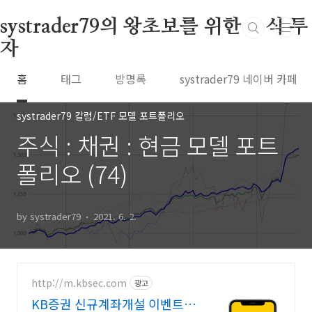
본문 바로가기
systrader79의 왕초보를 위한 주식 투
자
홈
태그
방명록
systrader79 네이버 카페
systrader79 칼럼/ETF 모델 포트폴리오
주식 : 채권 : 현금 모델 포트
폴리오 (74)
by systrader79
2021. 6. 2.
http://m.kbsec.com
광고
KB증권 신규계좌개설 이벤트