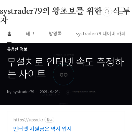
본문 바로가기
systrader79의 왕초보를 위한 주식 투
자
홈
태그
방명록
systrader79 네이버 카페
유용한 정보
무설치로 인터넷 속도 측정하
는 사이트
by systrader79
2021. 9. 23.
https://upsy.kr
광고
인터넷 지원금은 역시 업시