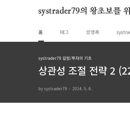
본문 바로가기
systrader79의 왕초보를
홈
태그
방명록
syst
systrader79 칼럼/투자의 기초
상관성 조절 전략 2 (2
by systrader79
2014. 5. 6.