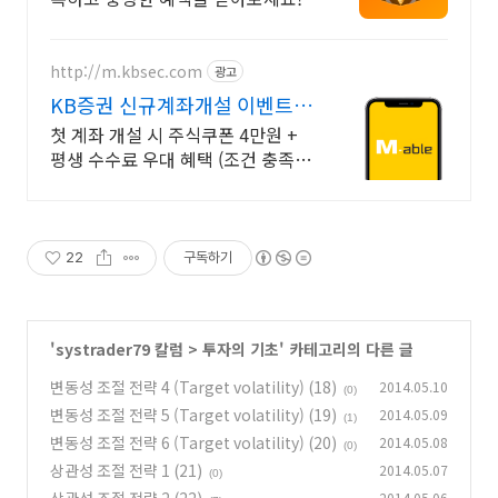
http://m.kbsec.com
광고
KB증권 신규계좌개설 이벤트
국내주식쿠폰 최대 5만원
첫 계좌 개설 시 주식쿠폰 4만원 +
평생 수수료 우대 혜택 (조건 충족
시) KB증권에서 첫 투자 지원받고
평생 수수료 혜택 받으세요!
22
구독하기
'
systrader79 칼럼
>
투자의 기초
' 카테고리의 다른 글
변동성 조절 전략 4 (Target volatility) (18)
2014.05.10
(0)
변동성 조절 전략 5 (Target volatility) (19)
2014.05.09
(1)
변동성 조절 전략 6 (Target volatility) (20)
2014.05.08
(0)
상관성 조절 전략 1 (21)
2014.05.07
(0)
2014.05.06