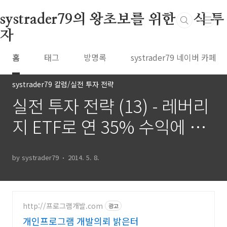
본문 바로가기
systrader79의 왕초보를 위한 주식 투
자
홈
태그
방명록
systrader79 네이버 카페
systrader79 칼럼/실전 투자 전략
실전 투자 전략 (13) - 레버리
지 ETF로 연 35% 수익에 도
전 (leverated risk parity)
by systrader79
2014. 5. 8.
http://프로그램개발.com
광고
개인프로그램 개발의뢰 밝은터