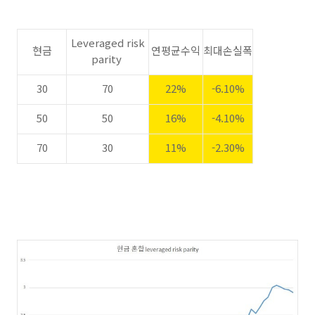
Leveraged risk
현금
연평균수익
최대손실폭
parity
30
70
22%
-6.10%
50
50
16%
-4.10%
70
30
11%
-2.30%