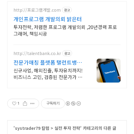
http://프로그램개발.com
광고
개인프로그램 개발의뢰 밝은터
투자전략, 저렴한 프로그램 개발의뢰 ,20년경력 프로
그래머, 책임시공
http://talentbank.co.kr
광고
전문가매칭 플랫폼 탤런트뱅크
고경력 전문가 1.9만명보유
신규사업, 해외진출, 투자유치까지!
비즈니스 고민, 검증된 전문가가 직
접 해결! 신사업, 해외진출 등 막힌
프로젝트? 검증된 탑클래스 전문가
가 2주내 투입!
1
구독하기
'
systrader79 칼럼
>
실전 투자 전략
' 카테고리의 다른 글