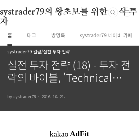
본문 바로가기
systrader79의 왕초보를 위한 주식 투
자
홈
태그
방명록
systrader79 네이버 카페
systrader79 칼럼/실전 투자 전략
실전 투자 전략 (18) - 투자 전
략의 바이블, 'Technical
analysis of stocks and
by systrader79
2016. 10. 21.
commodities'