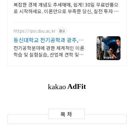
복잡한 경제 개념도 추세매매, 쉽게! 30일 무료반품으
로 시작하세요. 이론만으로 부족한 당신, 실전 투자 전
략을 쿠팡에서 바로 만나보세요.
https://ipsi.dsu.ac.kr
광고
동신대학교 전기공학과 광주,전
남 혁신도시의 중심
전기공학분야에 관한 체계적인 이론
학습 및 실험실습, 산업체 견학 및 현
장실습