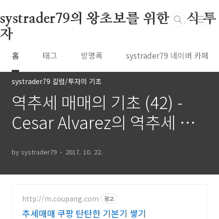
본문 바로가기
systrader79의 왕초보를 위한 주식 투
자
홈
태그
방명록
systrader79 네이버 카페
systrader79 칼럼/투자의 기초
역추세 매매의 기초 (42) -
Cesar Alvarez의 역추세 매
매 강의
by systrader79
2017. 10. 22.
http://m.coupang.com
광고
추세매매 쿠팡 탄탄한 기본기 쌓기