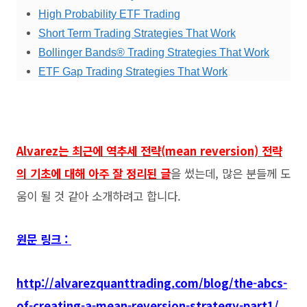
High Probability ETF Trading
Short Term Trading Strategies That Work
Bollinger Bands® Trading Strategies That Work
ETF Gap Trading Strategies That Work
Alvarez는 최근에 역추세 전략(mean reversion) 전략
의 기초에 대해 아주 잘 정리된 글
을 썼는데, 많은 분들께 도
움이 될 것 같아 소개하려고 합니다.
원문 링크 :
http://alvarezquanttrading.com/blog/the-abcs-
of-creating-a-mean-reversion-strategy-part1/