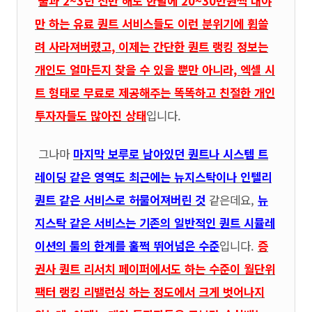
불과 2~3년 전만 해도 한달에 20~30만원씩 내야
만 하는 유료 퀀트 서비스들도 이런 분위기에 휩쓸
려 사라져버렸고, 이제는 간단한 퀀트 랭킹 정보는
개인도 얼마든지 찾을 수 있을 뿐만 아니라, 엑셀 시
트 형태로 무료로 제공해주는 똑똑하고 친절한 개인
투자자들도 많아진 상태
입니다.
그나마
마지막 보루로 남아있던 퀀트나 시스템 트
레이딩 같은 영역도 최근에는 뉴지스탁이나 인텔리
퀀트 같은 서비스로 허물어져버린 것
같은데요,
뉴
지스탁 같은 서비스는 기존의 일반적인 퀀트 시뮬레
이션의 툴의 한계를 훌쩍 뛰어넘은 수준
입니다.
증
권사 퀀트 리서치 페이퍼에서도 하는 수준이 월단위
팩터 랭킹 리밸런싱 하는 정도에서 크게 벗어나지