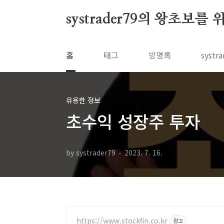
본문 바로가기
systrader79의 왕초보를
홈
태그
방명록
syst
유용한 정보
초수익 성장주 투자
by systrader79
2023. 7. 16.
https://www.stockfin.co.kr
광고