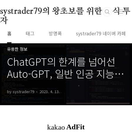
본문 바로가기
systrader79의 왕초보를 위한 주식 투
자
홈
태그
방명록
systrader79 네이버 카페
유용한 정보
ChatGPT의 한계를 넘어선
Auto-GPT, 일반 인공 지능을
꿈꾸다
by systrader79
2023. 4. 13.