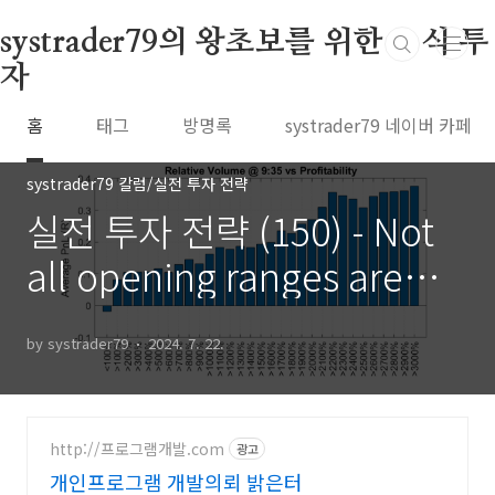
본문 바로가기
systrader79의 왕초보를 위한 주식 투
자
홈
태그
방명록
systrader79 네이버 카페
systrader79 칼럼/실전 투자 전략
실전 투자 전략 (150) - Not
all opening ranges are
created equally
by systrader79
2024. 7. 22.
http://프로그램개발.com
광고
개인프로그램 개발의뢰 밝은터