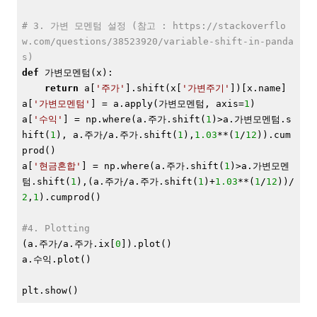
# 3. 가변 모멘텀 설정 (참고 : https://stackoverflo
w.com/questions/38523920/variable-shift-in-panda
s)
def
 가변모멘텀
(x)
:
return
 a[
'주가'
].shift(x[
'가변주기'
])[x.name]

a[
'가변모멘텀'
] = a.apply(가변모멘텀, axis=
1
)

a[
'수익'
] = np.where(a.주가.shift(
1
)>a.가변모멘텀.s
hift(
1
), a.주가/a.주가.shift(
1
),
1.03
**(
1
/
12
)).cum
prod()

a[
'현금혼합'
] = np.where(a.주가.shift(
1
)>a.가변모멘
텀.shift(
1
),(a.주가/a.주가.shift(
1
)+
1.03
**(
1
/
12
))/
2
,
1
).cumprod()

#4. Plotting
(a.주가/a.주가.ix[
0
]).plot()

a.수익.plot()

plt.show()