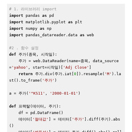
# 1. 라이브러리 import
import
 pandas 
as
import
 matplotlib.pyplot 
as
import
 numpy 
as
import
 pandas_datareader.data 
as
 web

#2 . 함수 설정
def
 주가
(종목, 시작일)
:
    주가 = web.DataReader(name=종목, data_source
=
'yahoo'
, start=시작일)[
'Adj Close'
]

return
 주가.div(주가.iat[
0
]).resample(
'M'
).la
st().to_frame(
'주가'
)

a = 주가(
'^KS11'
, 
'2000-01-01'
)

def
 프랙탈
(데이터, 주기)
:
    df = pd.DataFrame()

    데이터[
'절대값'
] = 데이터[
'주가'
].diff(주기).abs
()
