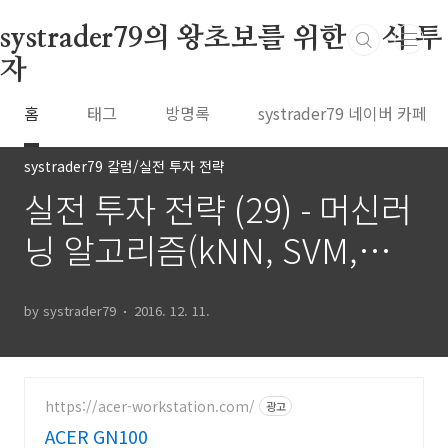
본문 바로가기
systrader79의 왕초보를 위한 주식 투
자
홈
태그
방명록
systrader79 네이버 카페
systrader79 칼럼/실전 투자 전략
실전 투자 전략 (29) - 머신러
닝 알고리즘(kNN, SVM,
Decision tree)을 이용한 절
by systrader79
2016. 12. 11.
대수익 전략(4)
https://acer-workstation.com/
광고
ACER GN100