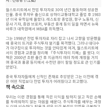
월스트리트에서 전업 투자자로 30여 년간 활동하며 성공한
인물. 중국 푸저우 출신으로 상하이교통대학교 졸업 후 1983
년 미국 유학길에 올랐다. 레스토랑 종업원, 항구 노동자, 신
문사 기자, 증권 브로커, 부동산 중개 등의 일을 하면서 뉴욕
바루크 대학원에서 MBA를 취득했다.
그는 1998년 전업 투자자로 자리 잡고 나서 고향을 방문했을
때 중국의 뜨거운 주식투자 열기를 목격했다. 그러나 대다수
가 마구잡이로 투자하는 것을 안타깝게 여겨, 월스트리트에
서의 경험과 교훈을 정리해 『주식투자의 지혜』를 썼다. 이
책은 2000년 초판 출간 후 지금까지 여러 차례 개정을 거치
며 중국과 홍콩 등지에서 수천만 권이 팔릴 정도로 큰 인기를
얻었다.
중국 투자자들에게 신적인 존재로 추앙받은 그는 이전에 겪
은 어떤 직업보다 전업 투자가 어려웠다고 회고했다.
책 속으로
우리는 이런 경험을 통해 작은 이익을 탐하지 않고 작은 손해
를 두려워하지 않는 마음을 배운다. 주식투자를 배우는 과정
도 이와 비슷하다. 탐욕과 같은 인간 본성의 약점을 극복하고,