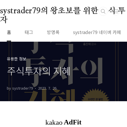
본문 바로가기
systrader79의 왕초보를 위한 주식 투
자
홈
태그
방명록
systrader79 네이버 카페
유용한 정보
주식투자의 지혜
by systrader79
2023. 7. 26.