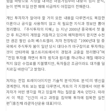
험을 바탕으로 시장을 대하는 마음가짐부터 대중의 심리 분석,
눈이 번쩍 뜨일 만한 매매 비급까지 아낌없이 전해준다.
개인 투자자가 알아야 할 거의 모든 내용을 다루면서도 복잡한
이론이나 공식을 사용하지 않고 꼭 필요한 지식과 정보만 뽑아
정리했다. 『주식투자의 지혜』는 지난 2000년 중국에서 첫 출
간 후 최근까지 개정을 거듭하고 있으며 해적판까지 합치면 수천
만 권은 팔린 슈퍼 베스트셀러. 저자 천장팅은 “1990년대 말 중
국에서 주식투자 붐이 일던 당시 대다수가 마구잡이로 투자하는
것이 안타까워 월스트리트에서의 경험과 교훈을 정리했다”며
“전업 투자를 하면서 투자 법칙과 원리를 하나하나 깨칠 때마다
적지 않은 수업료를 지불했지만, 독자들은 조금이라도 대가를 덜
치르길 바란다”고 밝혔다.
저자는 전업 트레이더이지만 기술적 분석(차트 분석)의 맹신을
경계한다. 차트 보는 법을 다루면서, 차트의 각 지점에서 어떤 투
자자가 어떤 생각을 하고 있을까 하는 질문을 계속 던진다. 따라
서 이 책은 “인간의 사고 과정을 집약해 투자에 접목한 실전
편”(홍진채 라쿤자산운용 대표)이다.