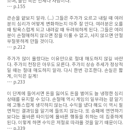
으며, 틀린 쪽은 언제나 사람이다.
--- p.155
큰손을 얕보지 말라. (...) 그들은 주가가 오르고 내릴 때 여러
분의 심리가 어떻게 변화하는지 아주 잘 안다. 여러분은 오를
때 탐욕스럽게 되고 내려갈 때 두려워하게 된다. 그들은 여러
분이 손절매하지 않으면 잠을 이룰 수 없고, 사지 않으면 안절
부절못하게 만들 것이다.
--- p.212
주가가 많이 올랐다는 이유만으로 절대 매도하지 않길 바란
다. 주가의 천장은 아무도 모른다. 주가의 상승 추세가 정상적
일 때는 절대 매도하지 말라. 다시 한번 강조한다. 손실은 짧
게, 이익은 길게!
--- p.233
이 단계에 들어서면 돈을 잃어도 돈을 벌어도 늘 냉정한 심리
상태를 유지할 수 있다. 손절매 역시 게임의 일부라는 걸 알기
에 고통스럽게 생각하지 않는다. 수익을 냈다 해도 이 역시 필
연적인 결과임을 알기에 들뜨지 않는다. 또 승패에 연연하기
보다는 올바른 타이밍에 올바른 행동을 취하는 데 집중하게
된다. 이렇게 하면 수익은 저절로 따라올 것을 알기 때문이다.
--- p.339