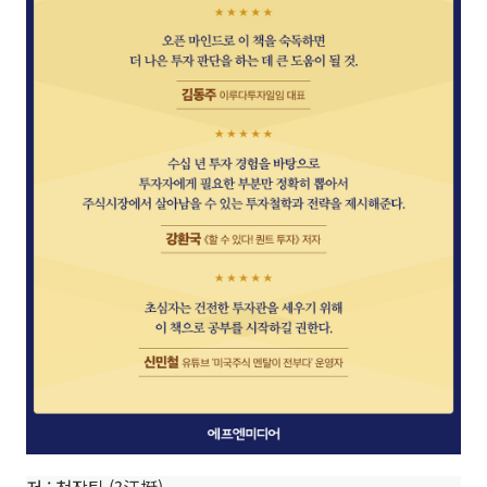
저 :
천장팅
(?江挺)