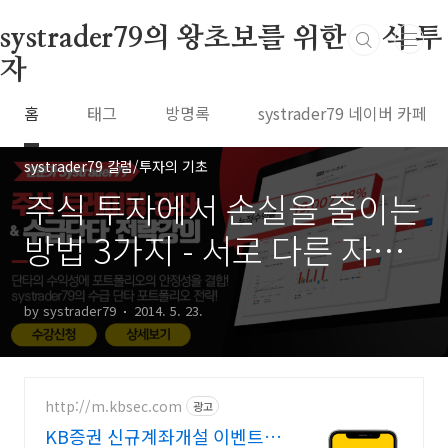
본문 바로가기
systrader79의 왕초보를 위한 주식 투
자
홈
태그
방명록
systrader79 네이버 카페
systrader79 칼럼/투자의 기초
주식 투자에서 손실을 줄이는
방법 3가지 - 서로 다른 자산
과의 혼합 (4)
by systrader79
2014. 5. 23.
http://m.kbsec.com
광고
KB증권 신규계좌개설 이벤트