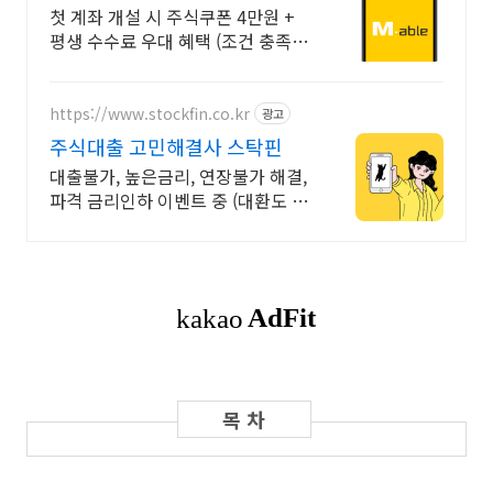
국내주식쿠폰 최대 5만원
첫 계좌 개설 시 주식쿠폰 4만원 +
평생 수수료 우대 혜택 (조건 충족
시) Young 고객님은 국내주식쿠폰
5만원! (1986년 이후 출생)
https://www.stockfin.co.kr
광고
주식대출 고민해결사 스탁핀
대출불가, 높은금리, 연장불가 해결,
파격 금리인하 이벤트 중 (대환도 가
능)