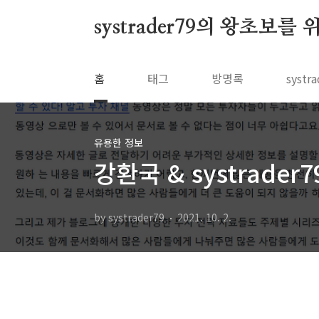
본문 바로가기
systrader79의 왕초보를
홈
태그
방명록
syst
유용한 정보
강환국 & systrader
by systrader79
2021. 10. 2.