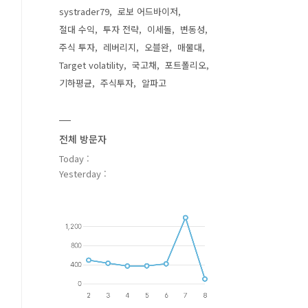
systrader79
로보 어드바이저
절대 수익
투자 전략
이세돌
변동성
주식 투자
레버리지
오블완
매물대
Target volatility
국고채
포트폴리오
기하평균
주식투자
알파고
전체 방문자
Today :
Yesterday :