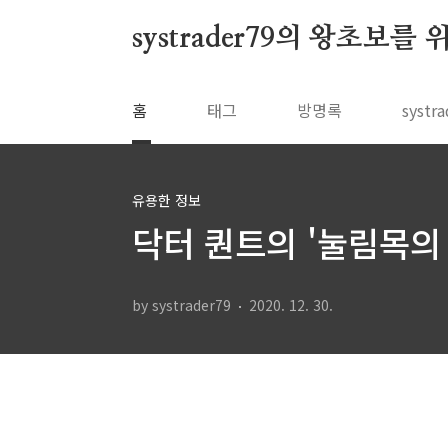
본문 바로가기
systrader79의 왕초보를
홈
태그
방명록
syst
유용한 정보
닥터 퀀트의 '눌림목의 
by systrader79
2020. 12. 30.