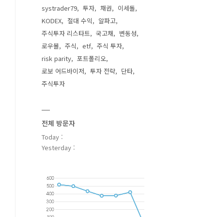
systrader79
투자
채권
이세돌
KODEX
절대 수익
알파고
주식투자 리스타트
국고채
변동성
로우볼
주식
etf
주식 투자
risk parity
포트폴리오
로보 어드바이저
투자 전략
단타
주식투자
전체 방문자
Today :
Yesterday :