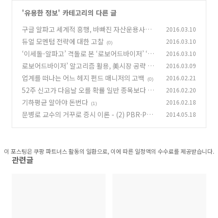
'
유용한 정보
' 카테고리의 다른 글
구글 알파고 세계적 흥행, 바빠진 자산운용사…
2016.03.10
로보어드바이저 세몰이 나선다
듀얼 모멘텀 전략에 대한 고찰
2016.03.10
(0)
(0)
‘이세돌-알파고’ 격돌로 본 ‘로보어드바이저’ ‘호
2016.03.10
모 스마트쿠스’ 시대
로보어드바이저’ 알고리즘 활용, 美시장 공략 원
2016.03.09
(0)
년 亞 최대업체될 것
업계를 떠나는 어느 헤지 펀드 매니저의 고백
2016.02.21
(2)
(0)
52주 신고가 다음날 오를 확률 일반 종목보다 1
2016.02.20
0%P 높았다
기하평균 알아야 돈번다
2016.02.18
(0)
(1)
문병로 교수의 거꾸로 증시 이론 - (2) PBR·PER
2014.05.18
은 거짓말 안 한다
(0)
이 포스팅은 쿠팡 파트너스 활동의 일환으로, 이에 따른 일정액의 수수료를 제공받습니다.
관련글