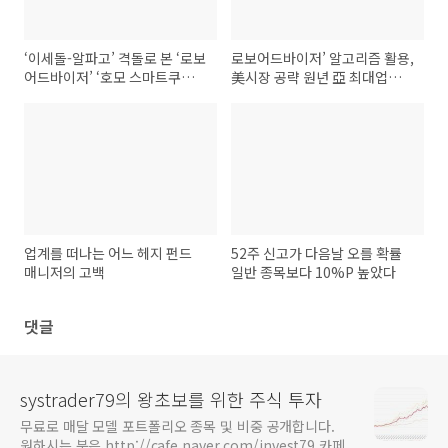
‘이세돌-알파고’ 격돌로 본 ‘로보
로보어드바이저’ 알고리즘 활용,
어드바이저’ ‘호모 스마트쿠스’
美시장 공략 원년 亞 최대업체될
시대
것
업계를 떠나는 어느 헤지 펀드
52주 신고가 다음날 오를 확률
매니저의 고백
일반 종목보다 10%P 높았다
댓글
systrader79의 왕초보를 위한 주식 투자
무료로 매달 모델 포트폴리오 종목 및 비중 공개합니다.
원하시는 분은 http://cafe.naver.com/invest79 카페