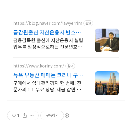
https://blog.naver.com/lawyerrim
광고
금감원출신 자산운용사 변호사
금감원 인허가등록 담당자출신
금융감독원 출신에 자산운용사 설립
업무를 일상적으로하는 전문변호사
에게 맡겨야 합니다 금감원 까다로
운 내부지침 훤히알며 빠른전문대응
자산운용사 펀드 금감원대응 모두전
https://www.koriny.com/
광고
문
뉴욕 부동산 매매는 코리니 구매
에서 임대관리까지 한번에
구매에서 임대관리까지 한 번에! 전
문가의 1:1 무료 상담, 세금 감면 매
물 제공 미국 부동산 NO.1 플랫폼
코리니, 차별하된 전문 서비스 제공
1
구독하기