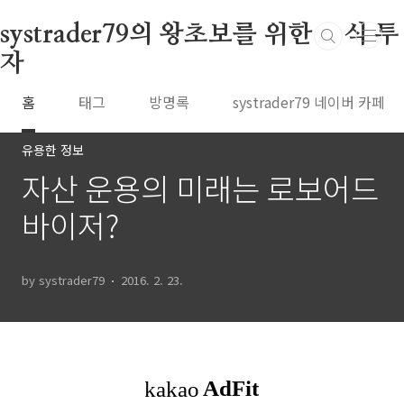
본문 바로가기
systrader79의 왕초보를 위한 주식 투
자
홈
태그
방명록
systrader79 네이버 카페
유용한 정보
자산 운용의 미래는 로보어드
바이저?
by systrader79
2016. 2. 23.