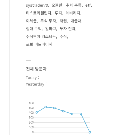
systrader79
오블완
추세 추종
etf
티스토리챌린지
투자
레버리지
이세돌
주식 투자
채권
매물대
절대 수익
알파고
투자 전략
주식투자 리스타트
주식
로보 어드바이저
전체 방문자
Today :
Yesterday :