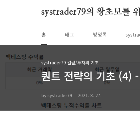
본문 바로가기
systrader79의 왕초보를
홈
태그
방명록
syst
systrader79 칼럼/투자의 기초
퀀트 전략의 기초 (4) -
by systrader79
2021. 8. 27.