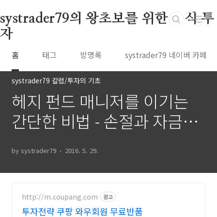
본문 바로가기
systrader79의 왕초보를 위한 주식 투
자
홈
태그
방명록
systrader79 네이버 카페
systrader79 칼럼/투자의 기초
헤지 펀드 매니저를 이기는
간단한 비법 - 손절과 자금관
리 (29)
by systrader79
2016. 5. 29.
http://m.coupang.com
광고
투자전략 쿠팡 와우회원 무료반품