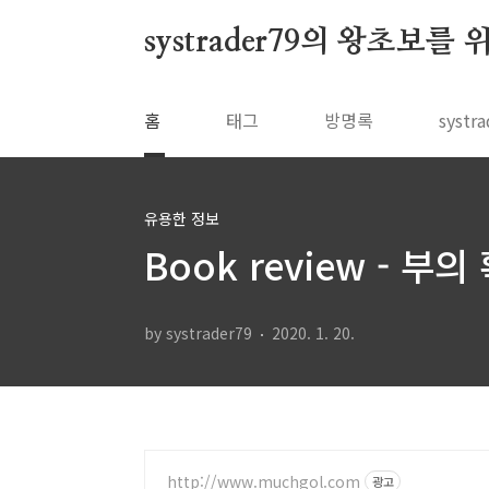
본문 바로가기
systrader79의 왕초보를
홈
태그
방명록
syst
유용한 정보
Book review - 부의
by systrader79
2020. 1. 20.
http://www.muchgol.com
광고