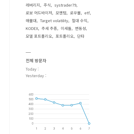
레버리지
주식
systrader79
로보 어드바이저
모멘텀
로우볼
etf
매물대
Target volatility
절대 수익
KODEX
추세 추종
이세돌
변동성
모델 포트폴리오
포트폴리오
단타
전체 방문자
Today :
Yesterday :