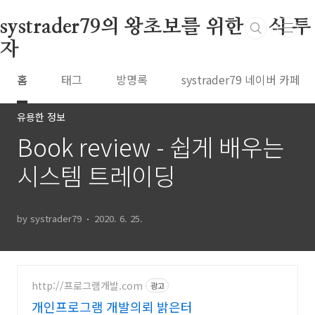
본문 바로가기
systrader79의 왕초보를 위한 주식 투
자
홈
태그
방명록
systrader79 네이버 카페
유용한 정보
Book review - 쉽게 배우는
시스템 트레이딩
by systrader79
2020. 6. 25.
http://프로그램개발.com
광고
개인프로그램 개발의뢰 밝은터