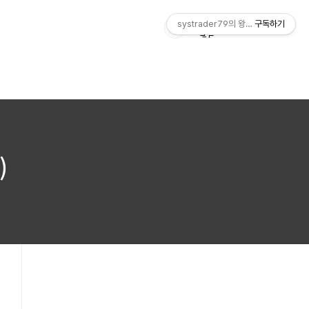
systrader79의 왕초보를 위한 주식
구독하기
)