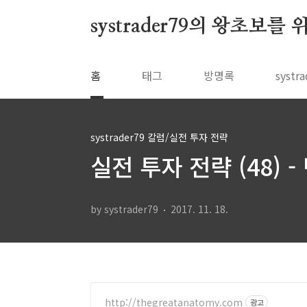
본문 바로가기
systrader79의 왕초보를
홈
태그
방명록
syst
systrader79 칼럼/실전 투자 전략
실전 투자 전략 (48) 
by systrader79
2017. 11. 18.
http://thegreatanatomy.com
광고