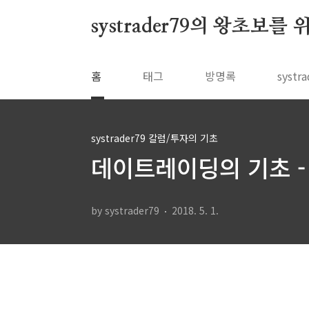
본문 바로가기
systrader79의 왕초보를
홈
태그
방명록
syst
systrader79 칼럼/투자의 기초
데이트레이딩의 기초 - 
by systrader79
2018. 5. 1.