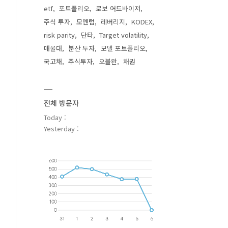
etf
포트폴리오
로보 어드바이저
주식 투자
모멘텀
레버리지
KODEX
risk parity
단타
Target volatility
매물대
분산 투자
모델 포트폴리오
국고채
주식투자
오블완
채권
전체 방문자
Today :
Yesterday :