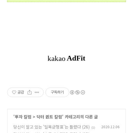
공감
구독하기
'
투자 칼럼
>
닥터 퀀트 칼럼
' 카테고리의 다른 글
당신이 알고 있는 '일목균형표'는 틀렸다 (26)
2020.12.06
(1)