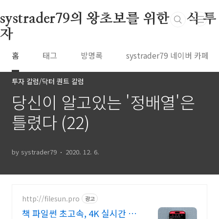
본문 바로가기
systrader79의 왕초보를 위한 주식 투
자
홈
태그
방명록
systrader79 네이버 카페
투자 칼럼/닥터 퀀트 칼럼
당신이 알고있는 '정배열'은
틀렸다 (22)
by systrader79
2020. 12. 6.
http://filesun.pro
광고
책 파일썬 초고속, 4K 실시간 보