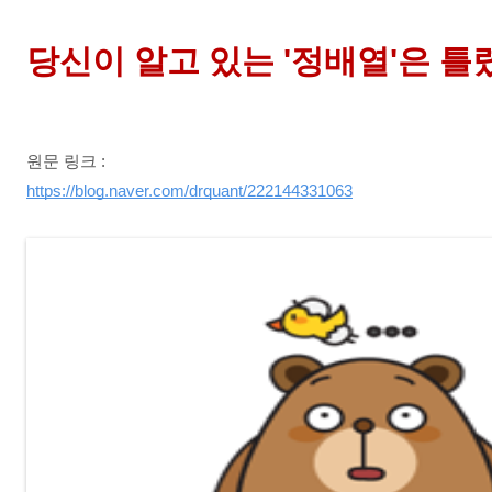
당신이 알고 있는 '정배열'은 틀
원문 링크 :
https://blog.naver.com/drquant/222144331063