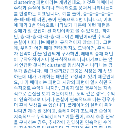
clustering 패턴이라는 개념인데요, 이것은 매매에서
수익과 손실이 얼마나 연속적으로 뭉쳐서 나타나는지
를 반영하는 지표입니다. 예를 들어, 승-승-승-승-승-
승-패-패-패 라면, 승이 연속으로 5번 나타나고, 이후
에 패가 3번 연속으로 나타났기 때문에 이런 패턴은
승패가 잘 군집이 된 패턴이라고 볼 수 있지요. 하지
만, 승-패-승-패-패-승-패... 이런 패턴이라면 수익과
손실이 나타나는 패턴이 규칙적이지 않습니다. 그런
데, 우리가 어떤 매매 전략(카지노 도박이건, 주식 투
자 전략이건)을 일관되게 구사하면, 매매의 승패 패턴
이 무작위적이거나 불규칙적으로 나타나기보다는 앞
서 언급한 것처럼 cluster를 형성하면서 나타나는 경
우가 많습니다. 왜 그럴까요? 그것은 시장은 계속 변
하는데 내가 매매하는 패턴은 고정되어 있기 때문인데
요, 내가 매매하는 패턴과 시장의 패턴이 일치하면 지
속적으로 수익이 나지만, 그렇지 않은 경우에는 지속
적으로 손실을 보기 때문이지요. 도박 같은 경우, 수익
이 연속적으로 나거나 손실이 연속적으로 나는 경우가
더 흔히 발생할 수 있습니다. 플레이어의 실력이 뛰어
나다면 계속 딸 것이고, 플레이어가 초보라면 손실이
지속적으로 누적되겠지요? 예를 들어, 추세 추종 전략
을 구사하는 경우, 추세장에 진입하면 연속적인 수익
이 지속적으로 발생하지만, 그 구간이 끝나고 횡보장