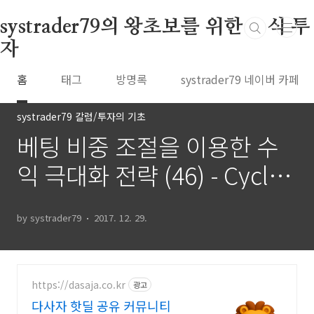
본문 바로가기
systrader79의 왕초보를 위한 주식 투
자
홈
태그
방명록
systrader79 네이버 카페
systrader79 칼럼/투자의 기초
베팅 비중 조절을 이용한 수
익 극대화 전략 (46) - Cycle
profit targeting 전략 (4)
by systrader79
2017. 12. 29.
https://dasaja.co.kr
광고
다사자 핫딜 공유 커뮤니티