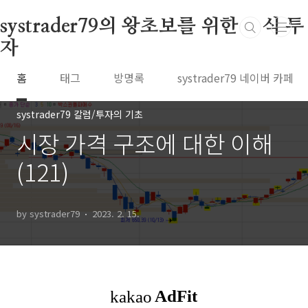
본문 바로가기
systrader79의 왕초보를 위한 주식 투
자
홈
태그
방명록
systrader79 네이버 카페
systrader79 칼럼/투자의 기초
시장 가격 구조에 대한 이해
(121)
by systrader79
2023. 2. 15.