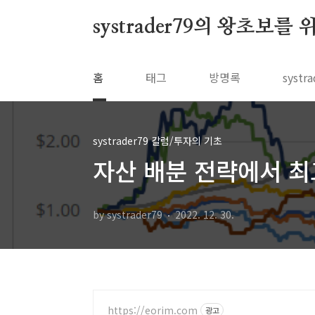
본문 바로가기
systrader79의 왕초보를
홈
태그
방명록
syst
systrader79 칼럼/투자의 기초
자산 배분 전략에서 최고
by systrader79
2022. 12. 30.
https://eorim.com
광고