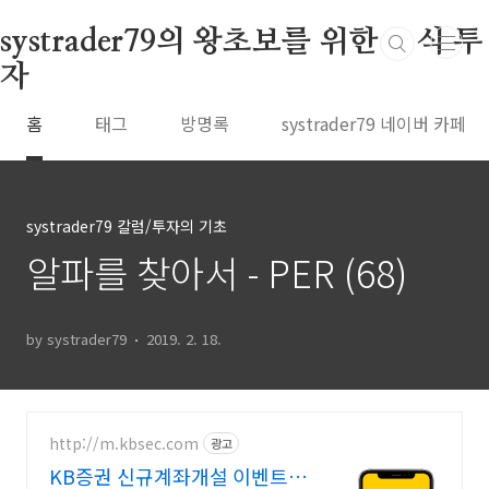
본문 바로가기
systrader79의 왕초보를 위한 주식 투
자
홈
태그
방명록
systrader79 네이버 카페
systrader79 칼럼/투자의 기초
알파를 찾아서 - PER (68)
by systrader79
2019. 2. 18.
http://m.kbsec.com
광고
KB증권 신규계좌개설 이벤트