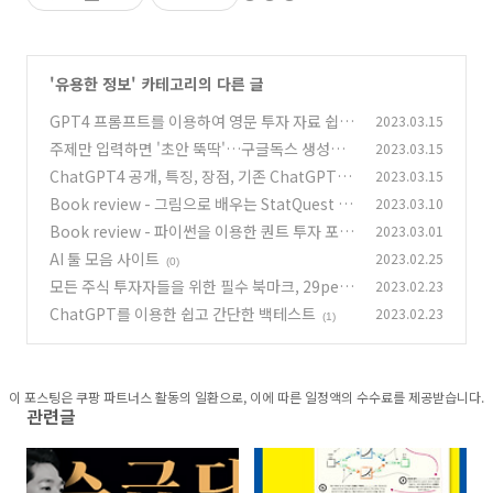
'
유용한 정보
' 카테고리의 다른 글
GPT4 프롬프트를 이용하여 영문 투자 자료 쉽게
2023.03.15
공부하기
주제만 입력하면 '초안 뚝딱'…구글독스 생성형A
2023.03.15
(0)
I 본격화
ChatGPT4 공개, 특징, 장점, 기존 ChatGPT와
2023.03.15
(0)
의 차이점
Book review - 그림으로 배우는 StatQuest 머
2023.03.10
(1)
신러닝 강의
Book review - 파이썬을 이용한 퀀트 투자 포트
2023.03.01
(0)
폴리오 만들기
AI 툴 모음 사이트
2023.02.25
(0)
(0)
모든 주식 투자자들을 위한 필수 북마크, 29per.
2023.02.23
co.kr
ChatGPT를 이용한 쉽고 간단한 백테스트
2023.02.23
(0)
(1)
이 포스팅은 쿠팡 파트너스 활동의 일환으로, 이에 따른 일정액의 수수료를 제공받습니다.
관련글