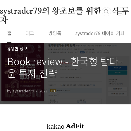
본문 바로가기
systrader79의 왕초보를 위한 주식 투
자
홈
태그
방명록
systrader79 네이버 카페
유용한 정보
Book review - 한국형 탑다
운 투자 전략
by systrader79
2023. 3. 6.