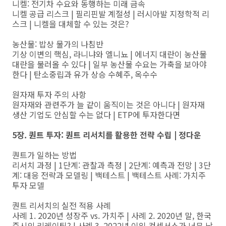
니켈: 전기차 수요와 동행하는 미래 금속
니켈 공급 리스크 | 필리핀발 계절성 | 러시아발 지정학적 리
스크 | 니켈을 대체할 수 있는 것은?
농산물: 밥상 물가의 나침반
기상 이변의 핵심, 라니냐와 엘니뇨 | 에너지 대란이 농산물
대란을 불러올 수 있다 | 일부 농산물 수요는 가축을 보아야
한다 | 탄소중립과 유가 상승 수혜주, 옥수수
원자재 투자 주의 사항
원자재와 관련주가 늘 같이 움직이는 것은 아니다 | 원자재
생산 기업도 안심할 수는 없다 | ETP에 투자한다면
5장. 퀀트 투자: 퀀트 리서치를 활용한 전략 수립 | 정다운
퀀트가 일하는 방법
리서치 과정 | 1단계: 관찰과 측정 | 2단계: 예측과 전망 | 3단
계: 대응 전략과 모델링 | 백테스트 | 백테스트 사례: 가치주
투자 모델
퀀트 리서치의 실전 적용 사례
사례 1. 2020년 성장주 vs. 가치주 | 사례 2. 2020년 말, 한국
증시의 리레이팅? | 사례 3. 2022년 이익 컨센서스가 너무 낙