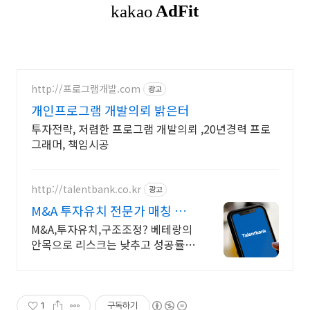
http://프로그램개발.com
광고
개인프로그램 개발의뢰 밝은터
투자전략, 저렴한 프로그램 개발의뢰 ,20년경력 프로
그래머, 책임시공
http://talentbank.co.kr
광고
M&A 투자유치 전문가 매칭 분
야별 전문성 검증완료
M&A,투자유치,구조조정? 베테랑의
안목으로 리스크는 낮추고 성공률은
높이세요. 기획만 있고 실행이 안 될
때! 정체된 프로젝트를 베테랑의 노
하우로 뚫어보세요.
1
구독하기