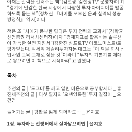
아채는 실력을 길러주는 책”(김철광 ‘김철광TV’ 운영자)이며
“경기에 민감한 한국 시장에서 다양한 투자 아이디어를 발굴
하도록 돕는 책”(정채진 『마이클 모부신 운과 실력의 성공
방정식』 역자)이다.
책은 또 “사례가 풍부한 탑다운 투자 전략의 교과서”(김학균
신영증권 리서치센터장)이자 “경제지표를 활용하는 솔루션
이 가득한 실전 지침서”(김한진 삼프로TV 이코노미스트)로
평가받는다. 박세익 체슬리투자자문 대표는 “이 책을 회사 신
입사원 교육 교재로 삼을 것”이라며 “투자의 기본기를 제대
로 쌓으려면 이 책으로 시작하라”고 말했다
목차
추천의 글 | ‘도그마’를 깨고 열린 마음으로 공부합시다 _ 홍
진채추천의 글 | 다섯 필자의 ‘오색영롱한’ 투자 길잡이 _ 오
건영
들어가는 글 | 평판을 잃게 되더라도… _ 윤지호
1장. 투자라는 전쟁터에서 살아남으려면 | 윤지호