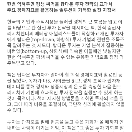
한번 익혀두면 평생 써먹을 탑다운 투자 전략의 교과서
주요 경제지표를 활용하는 솔루션이 가득한 실전 지침서
한국의 기업과 주식시장을 둘러싼 경제의 큰 흐름을 읽고 이
를 바탕으로 한 실전 투자 전략을 제시하는 책. 현직 증권사
리서치센터의 베테랑 애널리스트들이 작심하고 개인 투자자
에게 탑다운(top-down, 하향식) 투자 기법의 전반을 조목조
목 알려주는 첫 시도다. 탑다운 투자는 기업 분석에 집중하는
바텀업(bottom-up, 상향식)에 익숙한 이들에겐 낯설지만
한번 익혀두면 평생 써먹을 수 있는 유용한 기법으로 점점 더
주목받고 있다.
책은 탑다운 투자자가 알아야 할 핵심 경제지표와 활용법 등
을 담았다. 독자가 마켓 사이클을 읽고, 경제 분석과 원자재
데이터를 통해 경제와 상품시장의 온도를 측정한 다음 퀀트
리서치에 기반해 효과적인 투자 전략을 실행할 수 있게 하는
것이 목적이다. 책이 제시한 방법론을 익히면 투자의 맥을 짚
고, 그에 따라 비중을 조절하며, 극단적 심리에 휩쓸리지 않을
수 있다.
투자는 단적으로 말해 현금을 들고 좋은 기회가 올 때까지 인
내하는 사람이 이기는 게임. 이 책은 “그 좋은 투자 기회를 알