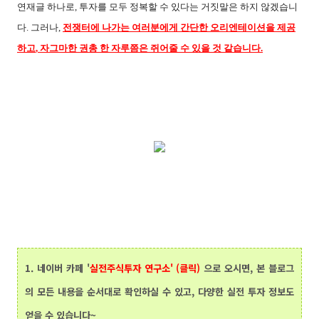
연재글 하나로
,
투자를 모두 정복할 수 있다는 거짓말은 하지 않겠습니
다
.
그러나
,
전쟁터에 나가는 여러분에게 간단한 오리엔테이션을 제공
하고
,
자그마한 권총 한 자루쯤은 쥐어줄 수 있을 것 같습니다
.
[출처]
[연재글] #1 바야흐로 투자의 시대 (systrader79의 실전 주식 투자 연
구소)
|
작성자
DrQuant
1.
네이버 카페 '
실전주식투자 연구소' (클릭)
으로 오시면, 본 블로그
의 모든 내용을 순서대로 확인하실 수 있고, 다양한 실전 투자 정보도
얻을 수 있습니다~