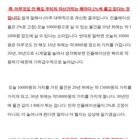
즉
,
아무것도 안 해도 우리의 자산가치는 해마다
2%
씩 줄고 있다는 것
입니다
.
쉽게 말해서
(
아주 대략적으로 계산한 결과입니다
.
인플레이션
율은
2%
로 고정
)
오늘
10000
원으로 살 수 있는 물건을
10
년 뒤에는 약
1
2000
원 정도에 살 수 있다는 소리입니다
.
반대로 말하면 오늘의
10000
원은 아무것도 안 해도
10
년 뒤에는 약
8000
원 정도의 가치를 가집니다
.
20
년
, 30
년으로 시계열을 늘려서 생각해보면 인플레이션은 복리로 작
용하기 때문에 기하급수적으로 늘어납니다
.
오늘
10000
원의 가치를 가진 물건은
20
년 뒤에는 약
15000
원의 가치를
가지게 되고
, 30
년 뒤에는 약
18000
원의 가치를 가지게 됩니다
. 30
년만
에 물건 값이
1.8
배가 뛰는 겁니다
.
만약 인플레이션율이
2%
로 고정이
아니라
,
더 늘어나게 된다면 얼마나 더 뛸지는 상상에 맡기겠습니다
.