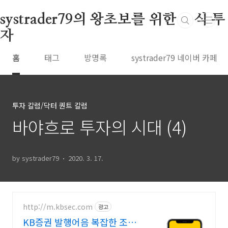
본문 바로가기
systrader79의 왕초보를 위한 주식 투
자
홈
태그
방명록
systrader79 네이버 카페
투자 칼럼/닥터 퀀트 칼럼
바야흐로 투자의 시대 (4)
by systrader79
2020. 3. 17.
http://m.kbsec.com
광고
KB증권 발행어음 복잡한 조건