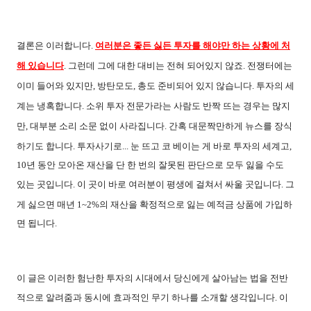
결론은 이러합니다
.
여러분은 좋든 싫든 투자를 해야만 하는 상황에 처
해 있습니다
.
그런데 그에 대한 대비는 전혀 되어있지 않죠
.
전쟁터에는
이미 들어와 있지만
,
방탄모도
,
총도 준비되어 있지 않습니다
.
투자의 세
계는 냉혹합니다
.
소위 투자 전문가라는 사람도 반짝 뜨는 경우는 많지
만
,
대부분 소리 소문 없이 사라집니다
.
간혹 대문짝만하게 뉴스를 장식
하기도 합니다
.
투자사기로
...
눈 뜨고 코 베이는 게 바로 투자의 세계고
,
10
년 동안 모아온 재산을 단 한 번의 잘못된 판단으로 모두 잃을 수도
있는 곳입니다
.
이 곳이 바로 여러분이 평생에 걸쳐서 싸울 곳입니다
.
그
게 싫으면 매년
1~2%
의 재산을 확정적으로 잃는 예적금 상품에 가입하
면 됩니다
.
이 글은 이러한 험난한 투자의 시대에서 당신에게 살아남는 법을 전반
적으로 알려줌과 동시에 효과적인 무기 하나를 소개할 생각입니다
.
이