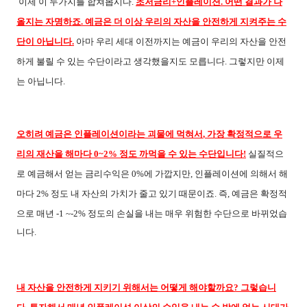
이제 이 두가지를 합쳐봅시다
.
초저금리
+
인플레이션
.
어떤 결과가 나
올지는 자명하죠
.
예금은 더 이상 우리의 자산을 안전하게 지켜주는 수
단이 아닙니다
.
아마 우리 세대 이전까지는 예금이 우리의 자산을 안전
하게 불릴 수 있는 수단이라고 생각했을지도 모릅니다
.
그렇지만 이제
는 아닙니다
.
오히려 예금은 인플레이션이라는 괴물에 먹혀서
,
가장 확정적으로 우
리의 재산을 해마다
0~2%
정도 까먹을 수 있는 수단입니다
!
실질적으
로 예금해서 얻는 금리수익은
0%
에 가깝지만
,
인플레이션에 의해서 해
마다
2%
정도 내 자산의 가치가 줄고 있기 때문이죠
.
즉
,
예금은 확정적
으로 매년
-1 ~-2%
정도의 손실을 내는 매우 위험한 수단으로 바뀌었습
니다
.
내 자산을 안전하게 지키기 위해서는 어떻게 해야할까요
?
그렇습니