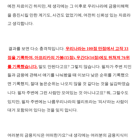
예전 자료이긴 하지만
,
제 생각에는 그 이후로 우리나라에 금융이해력
을 증진시킬 만한 계기도
,
사건도 없었기에
,
여전히 신뢰성 있는 자료라
고 생각합니다
.
결과를 보면 다소 충격적입니다
.
우리나라는
100
점 만점에서 고작
33
점을 기록하여
,
아프리카의 가봉
(35
점
),
우간다
(34
점
)
에도 뒤쳐져
76
위
를 기록했습니다
.
말도 안된다고요
?
그렇지 않습니다
.
필자가 주변 지인
들과 금융에 관해서 얘기를 나눠봤을 때 이보다 낮은 순위를 기록했으
면 기록했지
,
절대 높은순위는 나오지 않을 것 같다는 것을 실감하였습
니다
.
필자 주변에 그런 사람만 모여있는 것 아니냐고요
?
뭐
,
그럴수도
있지만
,
필자 주변에는 나름우리나라의 엘리트라는
'
의사
'
라는 사람이
대거 포함되어 있다는 것을 잊지 맙시다
.
여러분의 금융지식은 어떠한가요
?
내 생각에는 여러분의 금융지식이