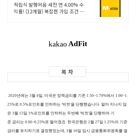
없이 누구나
적립식 발행어음 세전 연 4.00% 수
익률! (12개월) 복잡한 가입 조건 없
이 자유롭게 설정하는 만기 일자 (최
대 1년)
2020
년에는
3
월
4
일
,
미국은 정책금리를 기존
1.50~1.70%
에서
1.00~1.
25%
로
0.5%
포인트를 인하하는
'
빅컷
'
을 단행했습니다
. 얼마 지나지 않
은 3월 15일 1%포인트를 인하하는 두번째 '빅컷'을 단행하며 기
준 금리는 0.00~0.25%로 떨어졌죠.
한국은행은
2
월
27
일
1.25%
의 기준
금리를 유지하기로 결정했었는데, 3월 16일 임시 금융통화위원회를 열