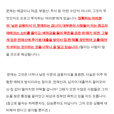
문제는 예금이나 적금
,
부동산
,
주식 등
'
어떤 수단
'
이 아니라
,
그것이 무
엇인지도 모르고 투자하는
'
여러분
'
에게 있습니다
.
정확히는 여러분
의
'
낮은 금융지식
'
이 문제라는 겁니다
.
대부분의 사람들이 아는 최고의
재테크는 소비를 줄이고
,
예적금을 들어 목돈을 모은 뒤 때가 되면
,
그렇
게 모은 전재산에 추가로 대출을 받아서 집 한 채를 장만하여 오를 때까
지 버티는 것이라는 것을 너무나 잘 알고 있습니다
.
(
찔리는 사람이 많
을 것으로 예상됩니다
.)
문제는 그것은 너무나 낮은 수준의 금융지식을 동원한
,
사실은 아주 위
험한 재테크 방식이라는 점이죠
.
전재산과
,
심지어 대출까지 끌어모아
산 집 값이 떨어지면 어떡할 겁니까
?
그때가 오면 수많은 사람들은 그저
눈물 젖은 통장을 끌어안고 세상과 정부만 욕하고 있을 지도 모릅니다
.
(
참고로 필자는 하락론자도
,
상승론자도 아닙니다
.
그저 모든 상황에 대
비해야 된다고 생각할 뿐이죠
.)