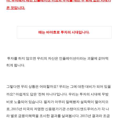
다
.
투자해서 매년 인플레이션 이상의 수익을 내는 수 밖에 없는 시대가
온 것입니다
.
때는 바야흐로 투자의 시대입니다
.
투자를 하지 않으면 우리의 자산은 인플레이션이라는 괴물에 갉아먹
히게 됩니다
.
그렇다면 우리 상황은 어떠할까요
?
우리는 그에 대한 대비가 되어 있을
까요
?
아쉽게도 답은
'
전혀 아니다
'
입니다
.
우리는 투자의 시대에 무방
비로 노출되어 있습니다
.
필자가 아무리 말해봤자 설득력이 떨어지므
로
, 2015
년 미국의 저명한 신용평가기관 스탠더드앤드푸어스가 각 나
라 별로 금융이해력을 조사한 결과를 살펴봅시다
. 2015
년 결과라 조금