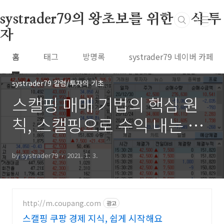
본문 바로가기
systrader79의 왕초보를 위한 주식 투
자
홈
태그
방명록
systrader79 네이버 카페
systrader79 칼럼/투자의 기초
스캘핑 매매 기법의 핵심 원
칙, 스캘핑으로 수익 내는 비
법 (84)
by systrader79
2021. 1. 3.
http://m.coupang.com
광고
스캘핑 쿠팡 경제 지식, 쉽게 시작해요