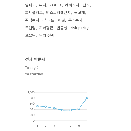
알파고
투자
KODEX
레버리지
단타
포트폴리오
티스토리챌린지
국고채
주식투자 리스타트
채권
주식투자
모멘텀
기하평균
변동성
risk parity
오블완
투자 전략
전체 방문자
Today :
Yesterday :