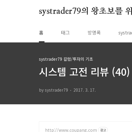
본문 바로가기
systrader79의 왕초보를
홈
태그
방명록
syst
systrader79 칼럼/투자의 기초
시스템 고전 리뷰 (40) 
by systrader79
2017. 3. 17.
http://www.coupang.com
광고