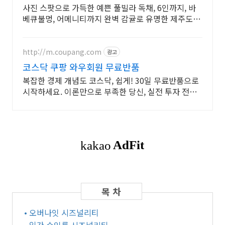
예쁨 가득
사진 스팟으로 가득한 예쁜 풀빌라 독채, 6인까지, 바
베큐불멍, 어메니티까지 완벽 감귤로 유명한 제주도 남
원, 새로오픈한 신상 풀빌라, 5성호텔급 시설 인테리어
http://m.coupang.com
광고
코스닥 쿠팡 와우회원 무료반품
복잡한 경제 개념도 코스닥, 쉽게! 30일 무료반품으로
시작하세요. 이론만으로 부족한 당신, 실전 투자 전략
을 쿠팡에서 바로 만나보세요.
• 오버나잇 시즈널리티