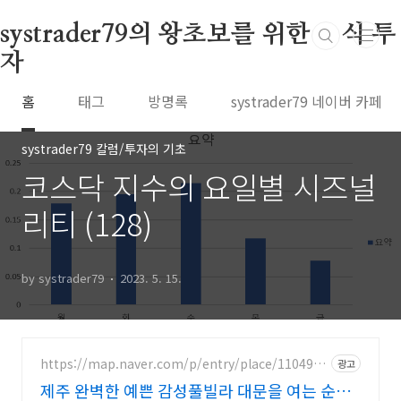
본문 바로가기
systrader79의 왕초보를 위한 주식 투
자
홈
태그
방명록
systrader79 네이버 카페
systrader79 칼럼/투자의 기초
코스닥 지수의 요일별 시즈널
리티 (128)
by systrader79
2023. 5. 15.
https://map.naver.com/p/entry/place/1104923
광고
273
제주 완벽한 예쁜 감성풀빌라 대문을 여는 순간