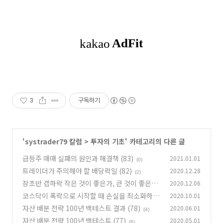
3
구독하기
'
systrader79 칼럼
>
투자의 기초
' 카테고리의 다른 글
급등주 매매 실패의 원인과 해결책 (83)
2021.01.01
(0)
트레이더가 주의해야 할 배당락일 (82)
2020.12.28
(2)
장초반 갭하락 작은 것이 좋은가, 큰 것이 좋은
2020.12.06
가? (81)
코스닥이 폭락으로 시작할 때 손실을 최소화하는
2020.10.01
(0)
방법 (80)
자산 배분 전략 100년 백테스트 결과 (78)
2020.06.01
(1)
(4)
자산 배분 전략 100년 백테스트 (77)
2020.05.01
(6)