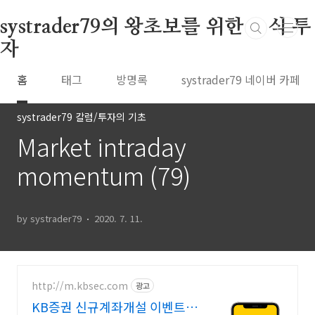
본문 바로가기
systrader79의 왕초보를 위한 주식 투
자
홈
태그
방명록
systrader79 네이버 카페
systrader79 칼럼/투자의 기초
Market intraday
momentum (79)
by systrader79
2020. 7. 11.
http://m.kbsec.com
광고
KB증권 신규계좌개설 이벤트