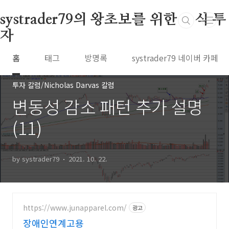
본문 바로가기
systrader79의 왕초보를 위한 주식 투
자
홈
태그
방명록
systrader79 네이버 카페
투자 칼럼/Nicholas Darvas 칼럼
변동성 감소 패턴 추가 설명
(11)
by systrader79
2021. 10. 22.
https://www.junapparel.com/
광고
장애인연계고용