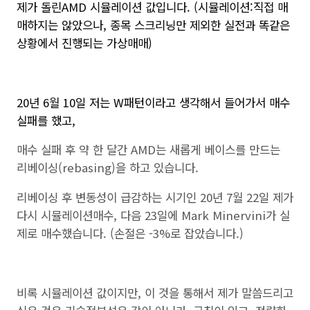
제가
돌린
AMD
시뮬레이션
값입니다
. (
시뮬레이션
:
직접
매
매하지는
않았으나
,
종목
스크리닝만
제외한
실전과
똑같은
상황에서
진행되는
가상매매
)
20
년
6
월
10
일
저는
W
패턴이라고
생각해서
들어가서
매수
실패를
했고
,
매수 실패 후 약 한 달간 AMD는 새롭게 베이스를 만드는
리베이싱(rebasing)을 하고 있습니다.
리베이싱 후 변동성이 급감하는 시기인 20년 7월 22일 제가
다시 시뮬레이션매수, 다음 23일에 Mark Minervini가 실
제로 매수했습니다. (손절은 -3%로 잡았습니다.)
비록 시뮬레이션 값이지만, 이 것을 통해서 제가 말씀드리고