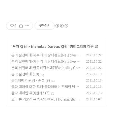
1
구독하기
'
투자 칼럼
>
Nicholas Darvas 칼럼
' 카테고리의 다른 글
본격 실전매매-지수 대비 상대강도(Relative St
2021.10.22
rength against Benchmark indexes) (14)
본격 실전매매-지수 대비 상대강도(Relative St
2021.10.22
rength against Benchmark indexes) (13)
(2)
본격 실전매매-변동성감소패턴(Volatility Cont
2021.10.22
raction Patterns) 거래량편 (12)
(0)
본격 실전매매 (10)
2021.10.13
(0)
(1)
돌파매매의 완성 - 손절 (9)
2021.10.13
(1)
돌파 매매에 대한 오해-돌파매매는 위험한 방식
2021.10.13
이다? (8)
돌파 매매란 무엇인가? (7)
2021.10.13
(0)
(0)
또 다른 기술적 분석계의 퀀트, Thomas Bulko
2021.10.07
wski (6)
(0)